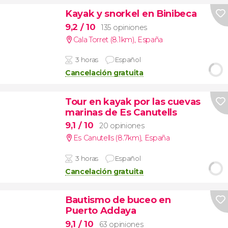
Kayak y snorkel en Binibeca
9,2
/ 10
135 opiniones
Cala Torret (8.1km)
,
España
3 horas
Español
Cancelación gratuita
Tour en kayak por las cuevas
marinas de Es Canutells
9,1
/ 10
20 opiniones
Es Canutells (8.7km)
,
España
3 horas
Español
Cancelación gratuita
Bautismo de buceo en
Puerto Addaya
9,1
/ 10
63 opiniones