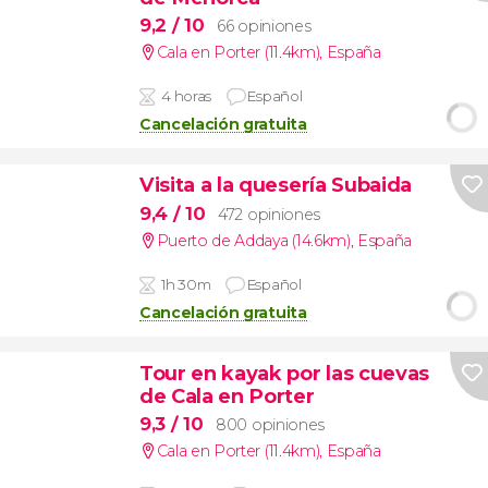
9,2
/ 10
66 opiniones
Cala en Porter (11.4km)
,
España
4 horas
Español
Cancelación gratuita
Visita a la quesería Subaida
9,4
/ 10
472 opiniones
Puerto de Addaya (14.6km)
,
España
1h 30m
Español
Cancelación gratuita
Tour en kayak por las cuevas
de Cala en Porter
9,3
/ 10
800 opiniones
Cala en Porter (11.4km)
,
España