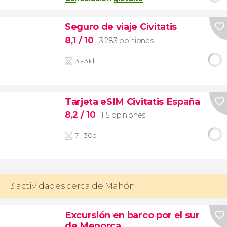
Seguro de viaje Civitatis
8,1
/ 10
3.283 opiniones
3 - 31d
Tarjeta eSIM Civitatis España
8,2
/ 10
115 opiniones
7 - 30d
13 actividades cerca de Mahón
Excursión en barco por el sur
de Menorca