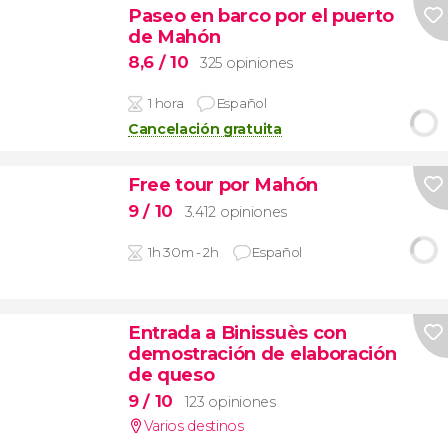
Paseo en barco por el puerto
de Mahón
8,6
/ 10
325 opiniones
1 hora
Español
Cancelación gratuita
Free tour por Mahón
9
/ 10
3.412 opiniones
1h 30m - 2h
Español
Entrada a Binissuès con
demostración de elaboración
de queso
9
/ 10
123 opiniones
Varios destinos