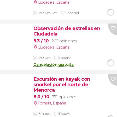
Ciudadela
,
España
1h 30m - 2h
Español
Observación de estrellas en
Ciudadela
9,3
/ 10
202 opiniones
Ciudadela
,
España
1h 30m
Español
Cancelación gratuita
Excursión en kayak con
snorkel por el norte de
Menorca
8,6
/ 10
771 opiniones
Fornells
,
España
3 horas
Español