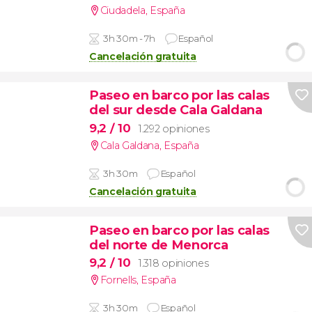
Ciudadela
,
España
3h 30m - 7h
Español
Cancelación gratuita
Paseo en barco por las calas
del sur desde Cala Galdana
9,2
/ 10
1.292 opiniones
Cala Galdana
,
España
3h 30m
Español
Cancelación gratuita
Paseo en barco por las calas
del norte de Menorca
9,2
/ 10
1.318 opiniones
Fornells
,
España
3h 30m
Español