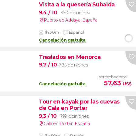
Visita a la quesería Subaida
9,4
/ 10
470 opiniones
Puerto de Addaya
,
España
1h 30m
Español
Cancelación gratuita
Traslados en Menorca
9,7
/ 10
785 opiniones
por coche desde
57,63
Cancelación gratuita
US$
Tour en kayak por las cuevas
de Cala en Porter
9,3
/ 10
799 opiniones
Cala en Porter
,
España
3h 30m
Español