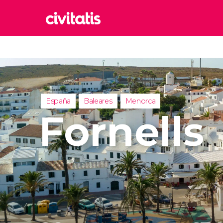
Rom
Italia
Lond
Reino 
España
Baleares
Menorca
Edim
Fornells
Reino 
Marr
Marrue
Esta
Turquía