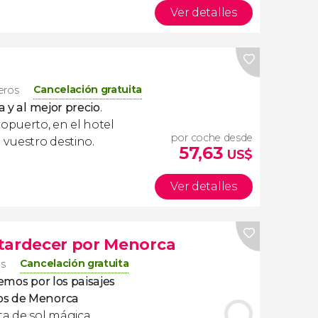
Ver detalles
Cancelación gratuita
jeros
a y al mejor precio
.
ropuerto, en el hotel
por coche desde
 vuestro destino.
57,63
US$
Ver detalles
atardecer por Menorca
Cancelación gratuita
os
remos por
los paisajes
os de Menorca
a de sol mágica.