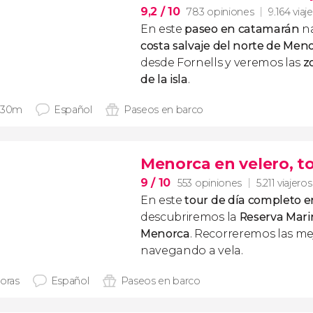
9,2
/ 10
783 opiniones
9.164 viaj
En este
paseo en catamarán
na
costa salvaje del norte de Men
desde Fornells
y veremos las
z
de la isla
.
 30m
Español
Paseos en barco
Menorca en velero, t
9
/ 10
553 opiniones
5.211 viajeros
En este
tour de día completo e
descubriremos la
Reserva Mari
Menorca
. Recorreremos las mej
navegando a vela.
horas
Español
Paseos en barco