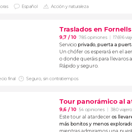
horas
Español
Acción y naturaleza
Traslados en Fornells
9,7
/ 10
785 opiniones
17.696 via
Servicio
privado, puerta a puert
Un chófer os esperará en el ae
o donde queráis para llevaros a
Rápido y seguro.
cio final
Seguro, sin contratiempos
Tour panorámico al 
9,6
/ 10
54 opiniones
380 viajer
Este tour al atardecer
os lleva
más bonitos y menos explorad
mientras admiramos una puest