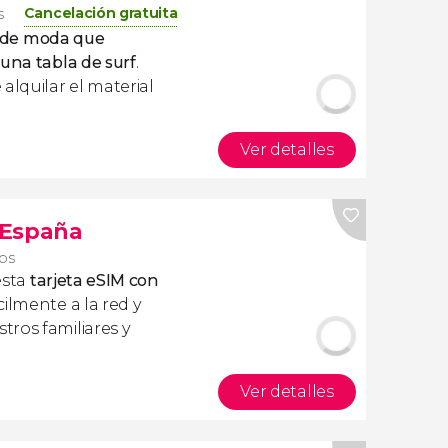
Cancelación gratuita
s
d de moda que
una tabla de surf
.
alquilar el material
Ver detalles
s España
ros
esta
tarjeta eSIM con
ilmente a la red y
ros familiares y
Ver detalles