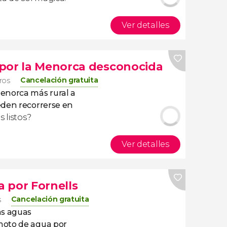
Ver detalles
 por la Menorca desconocida
Cancelación gratuita
eros
enorca más rural
a
eden recorrerse en
is listos?
Ver detalles
 por Fornells
Cancelación gratuita
s
as aguas
moto de agua por