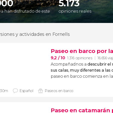
900
5.173
 ya han disfrutado de este
opiniones reales
rsiones y actividades en Fornells
Paseo en barco por l
9,2
/ 10
1.316 opiniones
16.656 via
Acompañadnos a
descubrir el
sus calas, muy diferentes a las d
paseo en barco comienza en la 
 30m
Español
Paseos en barco
Paseo en catamarán p