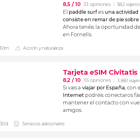
8,5
/ 10
33 opiniones
582 viajero
El
paddle surf
es
una activida
consiste en
remar de pie sobre 
Ahora tenéis la oportunidad de 
en Fornells.
 30m
Acción y naturaleza
Tarjeta eSIM Civitati
8,2
/ 10
115 opiniones
3.881 viaje
Si vais a
viajar por España
, con 
Internet
podréis conectaros fác
mantener el contacto con vuest
amigos.
 30d
Servicios adicionales