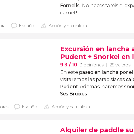
Fornells
. ¡No necesitaréis ni exp
carnet!
ora
Español
Acción y naturaleza
Excursión en lancha a
Pudent + Snorkel en l
9,3
/ 10
3 opiniones
29 viajeros
En este
paseo en lancha por e
visitaremos las paradisíacas
cal
Pudent
. Además, haremos
snor
Ses Bruixes
.
horas
Español
Acción y naturaleza
Alquiler de paddle su