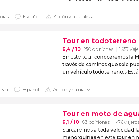
horas
Español
Acción y naturaleza
Tour en todoterreno
9,4
/ 10
250 opiniones
1.957 viaj
En este tour
conoceremos la M
través de caminos que solo pu
un vehículo todoterreno
. ¿Está
 15m
Español
Acción y naturaleza
Tour en moto de agua
9,1
/ 10
83 opiniones
476 viajero
Surcaremos
a toda velocidad l
menorquinas
en este
tour en 