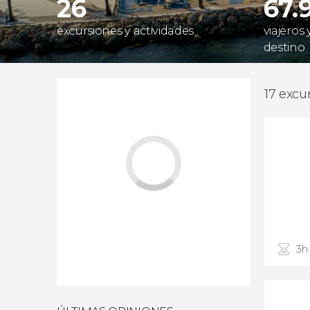
26
67.
excursiones y actividades
viajeros
destino
17 excu
3h