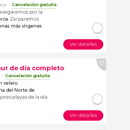
Cancelación gratuita
eros
vegaremos por la
orca
. Zarparemos
onas más vírgenes
Ver detalles
our de día completo
Cancelación gratuita
n velero
na del Norte de
ores playas de la isla
Ver detalles