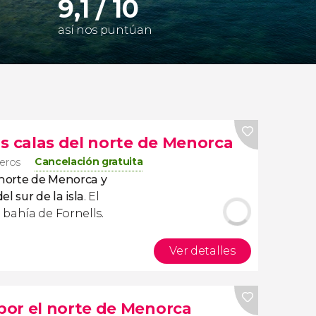
9,1 / 10
así nos puntúan
as calas del norte de Menorca
Cancelación gratuita
jeros
 norte de Menorca
y
el sur de la isla
. El
bahía de Fornells.
Ver detalles
or el norte de Menorca