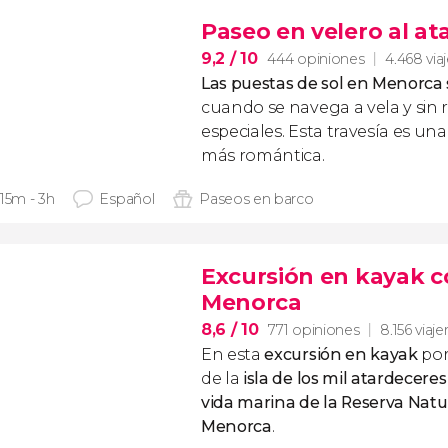
Paseo en velero al at
9,2
/ 10
444 opiniones
4.468 via
Las puestas de sol en Menorca
cuando se navega a vela y sin 
especiales. Esta travesía es una
más romántica.
 15m - 3h
Español
Paseos en barco
Excursión en kayak co
Menorca
8,6
/ 10
771 opiniones
8.156 viaje
En esta
excursión en kayak
por
de la
isla de los mil atardeceres
vida marina de la Reserva Natu
Menorca
.