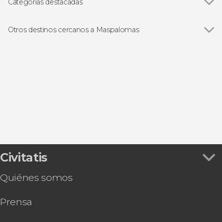
Categorías destacadas
Ver todas
Excursiones de un día
Entradas
Otros destinos cercanos a Maspalomas
Paseos en barco
Ver todas
Puerto Rico
Puerto de Mogán
San Bartolomé de Tirajana
Bahía Feliz
Meloneras
Civitatis
Quiénes somos
Prensa