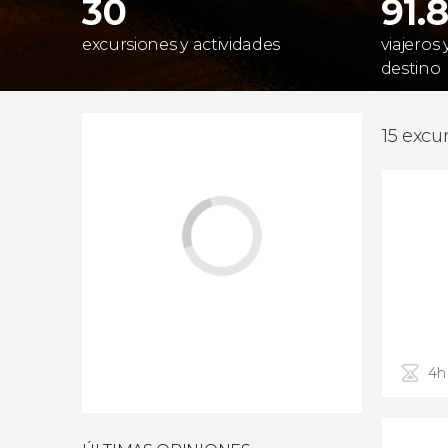
30
91.
excursiones y actividades
viajeros
destino
15 excu
4h