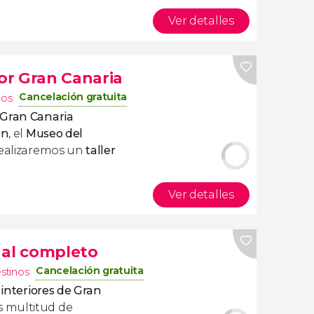
Ver detalles
or Gran Canaria
Cancelación gratuita
nos
 Gran Canaria
on
, el
Museo del
realizaremos un
taller
Ver detalles
 al completo
Cancelación gratuita
estinos
 interiores de Gran
 multitud de