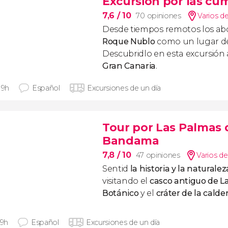
Excursión por las cu
7,6
/ 10
70 opiniones
Varios d
Desde tiempos remotos los abo
Roque Nublo
como un lugar de
Descubridlo en esta excursión 
Gran Canaria
.
 9h
Español
Excursiones de un día
Tour por Las Palmas 
Bandama
7,8
/ 10
47 opiniones
Varios de
Sentid
la historia y la natural
visitando el
casco antiguo de L
Botánico
y el
cráter de la cal
 9h
Español
Excursiones de un día