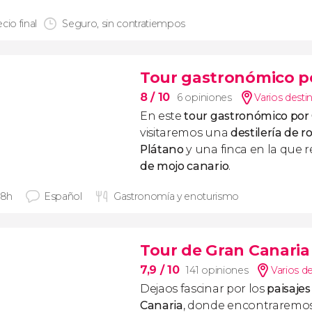
cio final
Seguro, sin contratiempos
Tour gastronómico p
8
/ 10
6 opiniones
Varios desti
En este
tour gastronómico por
visitaremos una
destilería de r
Plátano
y una finca en la que 
de mojo canario
.
 8h
Español
Gastronomía y enoturismo
Tour de Gran Canaria
7,9
/ 10
141 opiniones
Varios d
Dejaos fascinar por los
paisajes
Canaria
, donde encontraremos