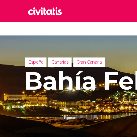
Rom
Italia
Lond
Reino 
España
Canarias
Gran Canaria
Edim
Bahía Fel
Reino 
Marr
Marrue
Esta
Turquía