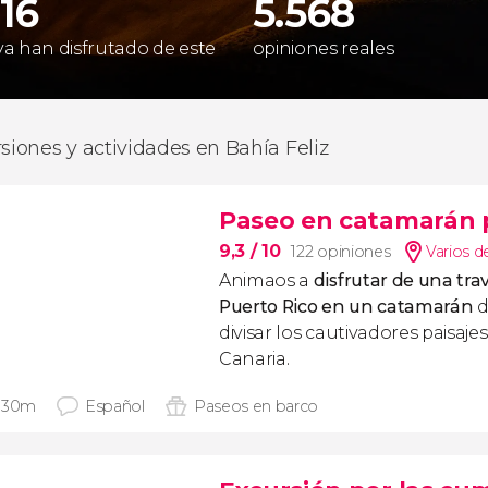
816
5.568
 ya han disfrutado de este
opiniones reales
rsiones y actividades en Bahía Feliz
Paseo en catamarán p
9,3
/ 10
122 opiniones
Varios d
Animaos a
disfrutar de una
tra
Puerto Rico
en un catamarán
d
divisar los cautivadores paisaje
Canaria.
 30m
Español
Paseos en barco