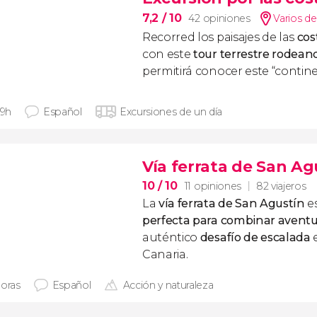
7,2
/ 10
42 opiniones
Varios de
Recorred los paisajes de las
cos
con este
tour terrestre rodeand
permitirá conocer este “contin
 9h
Español
Excursiones de un día
Vía ferrata de San Ag
10
/ 10
11 opiniones
82 viajeros
La
vía ferrata de San Agustín
es
perfecta para combinar aventu
auténtico
desafío de escalada
e
Canaria.
horas
Español
Acción y naturaleza