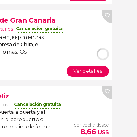
r de Gran Canaria
Cancelación gratuita
estinos
a en jeep mientras
presa de Chira, el
cho más
. ¡Os
Ver detalles
liz
Cancelación gratuita
eros
uerta a puerta y al
en el aeropuerto o
por coche desde
stro destino de forma
8,66
US$