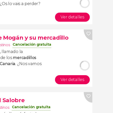
. ¿Os lo vais a perder?
Ver detalles
e Mogán y su mercadillo
Cancelación gratuita
stinos
, llamado la
 de los
mercadillos
 Canaria
. ¿Nos vamos
Ver detalles
l Salobre
Cancelación gratuita
stinos