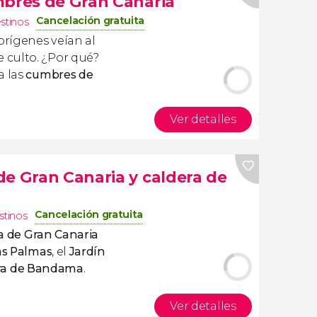
mbres de Gran Canaria
Cancelación gratuita
estinos
rígenes veían al
 culto. ¿Por qué?
a las
cumbres de
Ver detalles
de Gran Canaria y caldera de
Cancelación gratuita
stinos
eza de Gran Canaria
as Palmas
, el
Jardín
dera de Bandama
.
Ver detalles