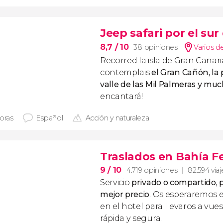
Jeep safari por el su
8,7
/ 10
38 opiniones
Varios d
Recorred la isla de Gran Canari
contemplais
el Gran Cañón, la 
valle de las Mil Palmeras y mu
encantará!
horas
Español
Acción y naturaleza
Traslados en Bahía Fe
9
/ 10
4.719 opiniones
82.594 viaj
Servicio
privado o compartido, p
mejor precio
. Os esperaremos 
en el hotel para llevaros a vue
rápida y segura.