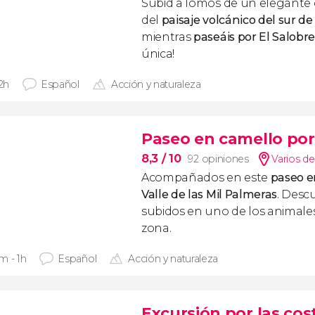
Subid a lomos de un elegante c
del
paisaje volcánico del sur d
mientras
paseáis por El Salobr
única!
 2h
Español
Acción y naturaleza
Paseo en camello por 
8,3
/ 10
92 opiniones
Varios de
Acompañados en este
paseo e
Valle de las Mil Palmeras
. Desc
subidos en uno de los animale
zona.
m - 1h
Español
Acción y naturaleza
Excursión por las cos