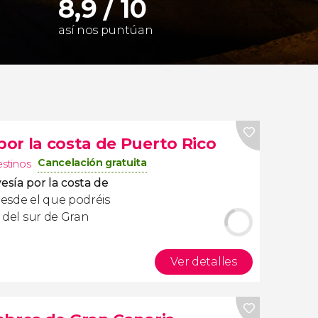
8,9 / 10
así nos puntúan
or la costa de Puerto Rico
Cancelación gratuita
estinos
vesía por la costa de
esde el que podréis
s del sur de Gran
Ver detalles