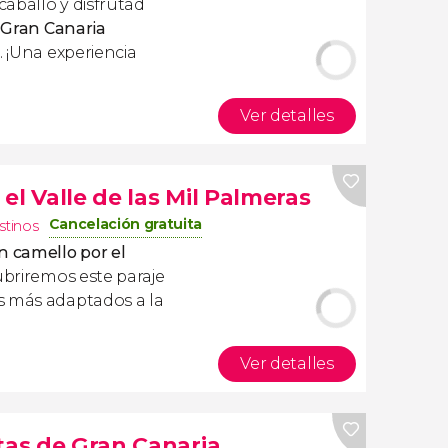
aballo y disfrutad
e Gran Canaria
e
. ¡Una experiencia
Ver detalles
el Valle de las Mil Palmeras
Cancelación gratuita
stinos
n camello por el
ubriremos este paraje
s más adaptados a la
Ver detalles
tas de Gran Canaria