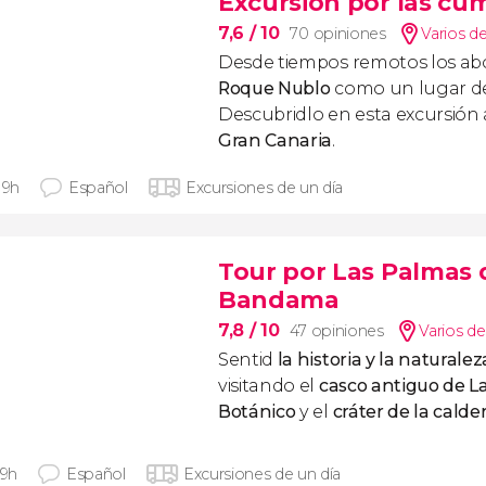
Excursión por las cu
7,6
/ 10
70 opiniones
Varios d
Desde tiempos remotos los abo
Roque Nublo
como un lugar de
Descubridlo en esta excursión 
Gran Canaria
.
 9h
Español
Excursiones de un día
Tour por Las Palmas 
Bandama
7,8
/ 10
47 opiniones
Varios de
Sentid
la historia y la natural
visitando el
casco antiguo de L
Botánico
y el
cráter de la cal
 9h
Español
Excursiones de un día