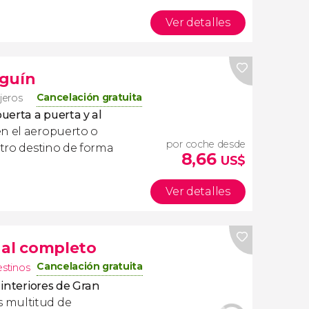
Ver detalles
eguín
Cancelación gratuita
ajeros
uerta a puerta y al
en el aeropuerto o
por coche desde
stro destino de forma
8,66
US$
Ver detalles
 al completo
Cancelación gratuita
estinos
 interiores de Gran
 multitud de