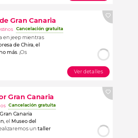
r de Gran Canaria
Cancelación gratuita
estinos
a en jeep mientras
presa de Chira, el
cho más
. ¡Os
Ver detalles
or Gran Canaria
Cancelación gratuita
nos
 Gran Canaria
on
, el
Museo del
realizaremos un
taller