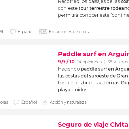
Recorred los paisajes de las
cos
con este
tour terrestre rodeand
permitirá conocer este “contin
 9h
Español
Excursiones de un día
Paddle surf en Argui
9,9
/ 10
14 opiniones
38 viajeros
Haciendo
paddle surf en Argu
las
costas del suroeste de Gran
fortalecéis brazos y piernas.
Dep
playa
unidos.
horas
Español
Acción y naturaleza
Seguro de viaje Civita