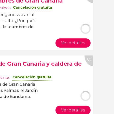
mbres de Gran Canaria
Cancelación gratuita
estinos
rígenes veían al
 culto. ¿Por qué?
a las
cumbres de
Ver detalles
de Gran Canaria y caldera de
Cancelación gratuita
stinos
eza de Gran Canaria
as Palmas
, el
Jardín
dera de Bandama
.
Ver detalles