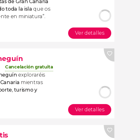
tas de Gran Canaria
o toda la isla
que os
ente en miniatura”.
Ver detalles
neguín
Cancelación gratuita
ineguín
exploraréis
 Canaria
mientras
orte, turismo y
Ver detalles
tis