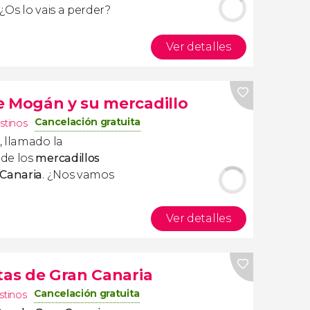
. ¿Os lo vais a perder?
Ver detalles
e Mogán y su mercadillo
Cancelación gratuita
stinos
, llamado la
 de los
mercadillos
 Canaria
. ¿Nos vamos
Ver detalles
tas de Gran Canaria
Cancelación gratuita
stinos