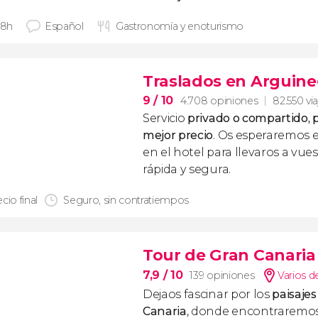
 8h
Español
Gastronomía y enoturismo
Traslados en Arguin
9
/ 10
4.708 opiniones
82.550 vi
Servicio
privado o compartido, p
mejor precio
. Os esperaremos 
en el hotel para llevaros a vue
rápida y segura.
cio final
Seguro, sin contratiempos
Tour de Gran Canaria
7,9
/ 10
139 opiniones
Varios d
Dejaos fascinar por los
paisajes
Canaria
, donde encontraremos