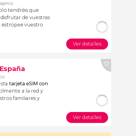
iajeros
olo tendréis que
isfrutar de vuestras
a estropee vuestro
Ver detalles
s España
ros
esta
tarjeta eSIM con
ilmente a la red y
ros familiares y
Ver detalles