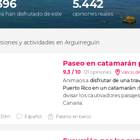
396
5.442
 ya han disfrutado de este
opiniones reales
rsiones y actividades en Arguineguín
Paseo en catamarán p
9,3
/ 10
121 opiniones
Varios d
Animaos a
disfrutar de una
tra
Puerto Rico
en un catamarán
d
divisar los cautivadores paisaje
Canaria.
 30m
Español
Paseos en barco