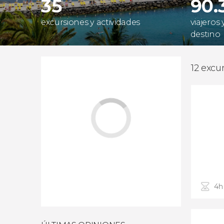
35
90.
excursiones y actividades
viajeros
destino
12 excu
4h