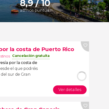
8,9 / 10
así nos puntúan
or la costa de Puerto Rico
Cancelación gratuita
estinos
vesía por la costa de
esde el que podréis
s del sur de Gran
Ver detalles