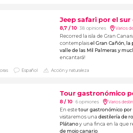
Jeep safari por el su
8,7
/ 10
38 opiniones
Varios d
Recorred la isla de Gran Canari
contemplais
el Gran Cañón, la 
valle de las Mil Palmeras y mu
encantará!
horas
Español
Acción y naturaleza
Tour gastronómico p
8
/ 10
6 opiniones
Varios desti
En este
tour gastronómico por
visitaremos una
destilería de r
Plátano
y una finca en la que 
de mojo canario
.