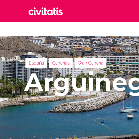
Rom
Italia
Lond
Reino 
España
Canarias
Gran Canaria
Edim
Arguine
Reino 
Marr
Marrue
Esta
Turquía