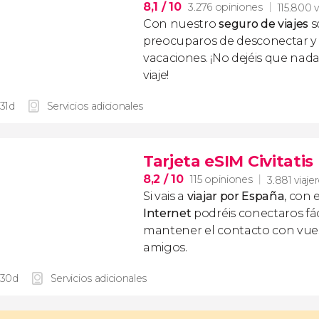
8,1
/ 10
3.276 opiniones
115.800 v
Con nuestro
seguro de viajes
s
preocuparos de desconectar y d
vacaciones. ¡No dejéis que nad
viaje!
 31d
Servicios adicionales
Tarjeta eSIM Civitati
8,2
/ 10
115 opiniones
3.881 viaje
Si vais a
viajar por España
, con 
Internet
podréis conectaros fác
mantener el contacto con vuest
amigos.
 30d
Servicios adicionales