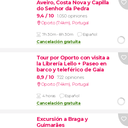
Aveiro, Costa Nova y Capilla
do Senhor da Pedra
9,4
/ 10
1.050 opiniones
Oporto (7.4km)
,
Portugal
7h 30m - 8h 30m
Español
Cancelación gratuita
Tour por Oporto con visita a
la Librería Lello + Paseo en
barco y teleférico de Gaia
8,9
/ 10
722 opiniones
Oporto (7.4km)
,
Portugal
4 horas
Español
Cancelación gratuita
Excursión a Braga y
Guimarães