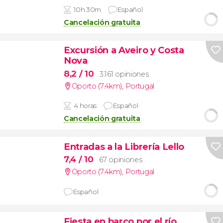
10h 30m
Español
Cancelación gratuita
Excursión a Aveiro y Costa
Nova
8,2
/ 10
3.161 opiniones
Oporto (7.4km)
,
Portugal
4 horas
Español
Cancelación gratuita
Entradas a la Librería Lello
7,4
/ 10
67 opiniones
Oporto (7.4km)
,
Portugal
Español
Fiesta en barco por el río