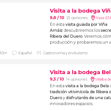
Visita a la bodega Vi
9,8
/ 10
25 opiniones
Haza (13
En esta
visita guiada por Viña
Arnáiz
descubriremos los
secre
Ribera del Duero
. Veremos cóm
producción y probaremos un v
 30m
Español
Gastronomía y enoturismo
Visita a la bodega Be
9,3
/ 10
14 opiniones
Villalba 
En esta
visita a la bodega Bela
tradición vitivinícola de Ribera 
Duero
y
disfrutaréis de una cat
innovadores espacios.