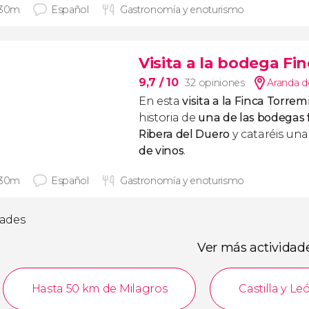
 30m
Español
Gastronomía y enoturismo
Visita a la bodega Fi
9,7
/ 10
32 opiniones
Aranda d
En esta
visita a la Finca Torrem
historia de
una de las bodegas
Ribera del Duero
y cataréis una
de vinos
.
 30m
Español
Gastronomía y enoturismo
dades
Ver más actividad
Hasta 50 km de Milagros
Castilla y Le