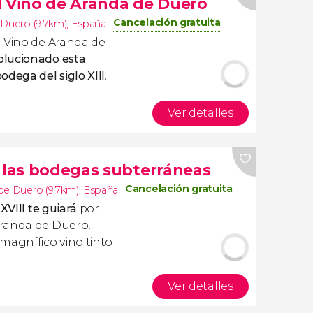
l Vino de Aranda de Duero
Cancelación gratuita
 Duero (9.7km)
,
España
l Vino de Aranda de
olucionado esta
dega del siglo XIII
.
Ver detalles
r las bodegas subterráneas
Cancelación gratuita
de Duero (9.7km)
,
España
XVIII te guiará
por
Aranda de Duero,
agnífico vino tinto
Ver detalles