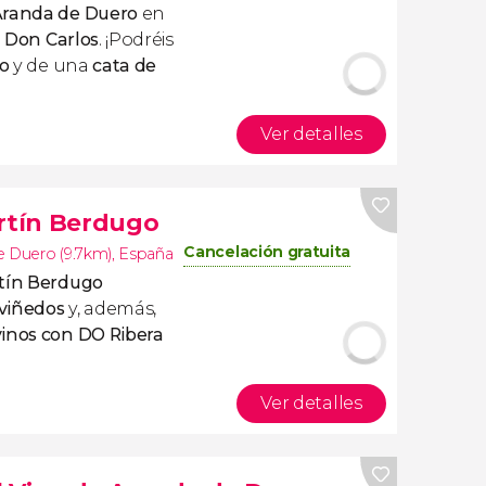
Aranda de Duero
en
a Don Carlos
. ¡Podréis
do
y de una
cata de
Ver detalles
artín Berdugo
Cancelación gratuita
e Duero (9.7km)
,
España
rtín Berdugo
 viñedos
y, además,
vinos con DO Ribera
Ver detalles