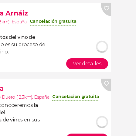
ña Arnáiz
Cancelación gratuita
.8km)
,
España
tos del vino de
o es su proceso de
ino.
Ver detalles
la
Cancelación gratuita
de Duero (12.3km)
,
España
conoceremos
la
del
a de vinos
en sus