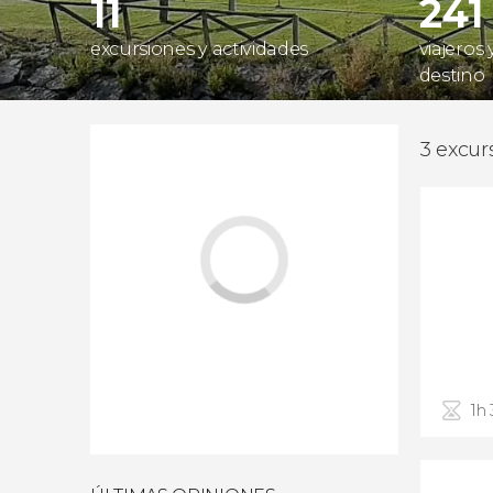
11
241
excursiones y actividades
viajeros
destino
3 excur
1h