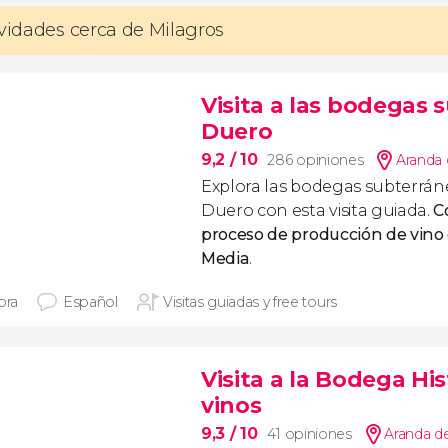
ividades cerca de Milagros
Visita a las bodegas
Duero
9,2
/ 10
286 opiniones
Aranda 
Explora las bodegas subterrán
Duero con esta visita guiada.
C
proceso de producción de vino
Media
.
ora
Español
Visitas guiadas y free tours
Visita a la Bodega Hi
vinos
9,3
/ 10
41 opiniones
Aranda d