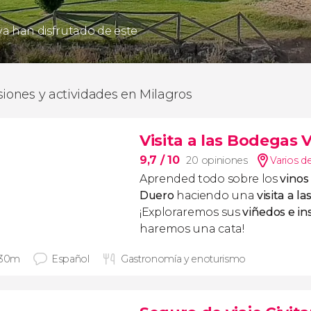
 ya han disfrutado de este
siones y actividades en Milagros
Visita a las Bodegas
9,7
/ 10
20 opiniones
Varios d
Aprended todo sobre los
vinos
Duero
haciendo una
visita a 
¡Exploraremos sus
viñedos e in
haremos una cata!
 30m
Español
Gastronomía y enoturismo