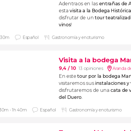
Adentraos en las
entrañas de 
esta
visita a la Bodega Históric
disfrutar de un
tour teatraliza
vinos
!
 30m
Español
Gastronomía y enoturismo
Visita a la bodega M
9,4
/ 10
13 opiniones
Aranda d
En este
tour por la bodega Ma
visitaremos sus
instalaciones y
disfrutaremos de una
cata de 
del Duero
.
 30m - 1h 40m
Español
Gastronomía y enoturismo