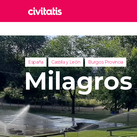
Rom
Italia
Lond
Reino 
España
Castilla y León
Burgos Provincia
Edim
Milagros
Reino 
Marr
Marrue
Esta
Turquía