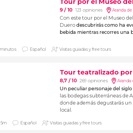
Tour por el Museo de
9
/ 10
123 opiniones
Aranda de
Con este tour por el Museo de
Duero
descubrirás como ha ev
bebida mientras recorres una bo
 minutos
Español
Visitas guiadas y free tours
Tour teatralizado po
8,7
/ 10
269 opiniones
Aranda 
Un peculiar personaje del siglo 
las bodegas subterráneas de 
donde además degustarás un m
local.
 15m
Español
Visitas guiadas y free tours