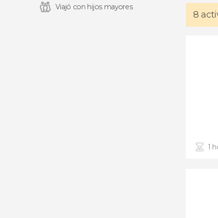
Viajó con hijos mayores
8 act
1 h