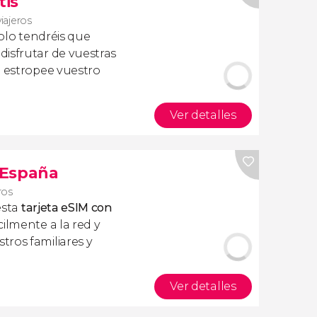
tis
viajeros
olo tendréis que
isfrutar de vuestras
a estropee vuestro
Ver detalles
s España
ros
esta
tarjeta eSIM con
ilmente a la red y
ros familiares y
Ver detalles