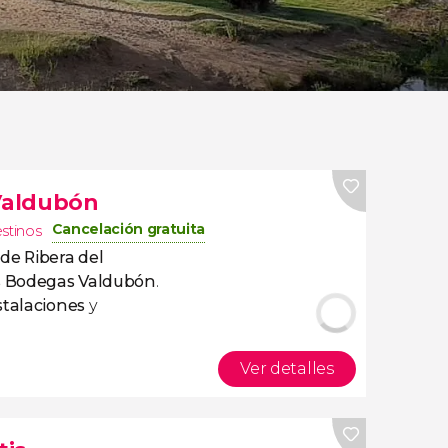
 Valdubón
Cancelación gratuita
estinos
 de Ribera del
las Bodegas Valdubón
.
stalaciones
y
Ver detalles