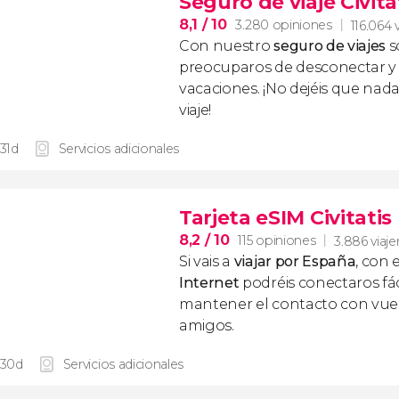
Seguro de viaje Civita
8,1
/ 10
3.280 opiniones
116.064 
Con nuestro
seguro de viajes
s
preocuparos de desconectar y d
vacaciones. ¡No dejéis que nad
viaje!
 31d
Servicios adicionales
Tarjeta eSIM Civitati
8,2
/ 10
115 opiniones
3.886 viaje
Si vais a
viajar por España
, con 
Internet
podréis conectaros fác
mantener el contacto con vuest
amigos.
 30d
Servicios adicionales