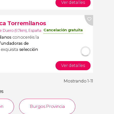
Ver detalles
nca Torremilanos
Cancelación gratuita
e Duero (9.7km)
,
España
ilanos
conoceréis la
 fundadoras de
 exquisita
selección
Ver detalles
Mostrando 1-11
es
ón
Burgos Provincia