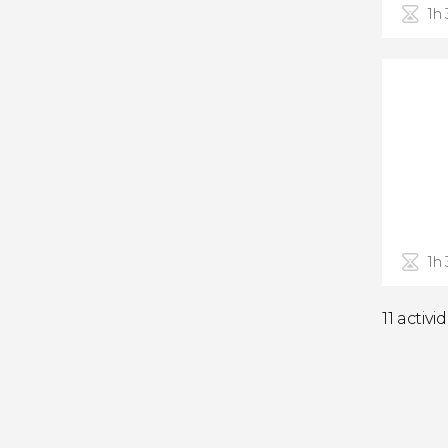
1h
1h
11 activi