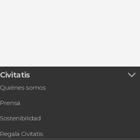
Ver todas
Aranda de Duero
Villalba de Duero
San Miguel de Bernuy
Lerma
Peñafiel
Civitatis
Quiénes somos
Prensa
Sostenibilidad
Regala Civitatis