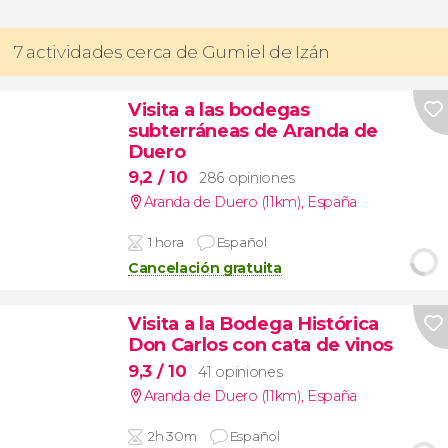
7 actividades cerca de Gumiel de Izán
Visita a las bodegas
subterráneas de Aranda de
Duero
9,2
/ 10
286 opiniones
Aranda de Duero (11km)
,
España
1 hora
Español
Cancelación gratuita
Visita a la Bodega Histórica
Don Carlos con cata de vinos
9,3
/ 10
41 opiniones
Aranda de Duero (11km)
,
España
2h 30m
Español