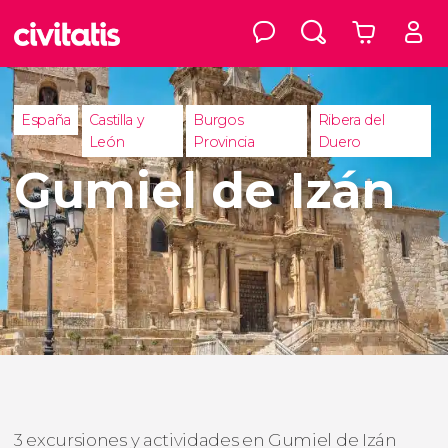
España
Castilla y
Burgos
Ribera del
León
Provincia
Duero
Gumiel de Izán
3 excursiones y actividades en Gumiel de Izán