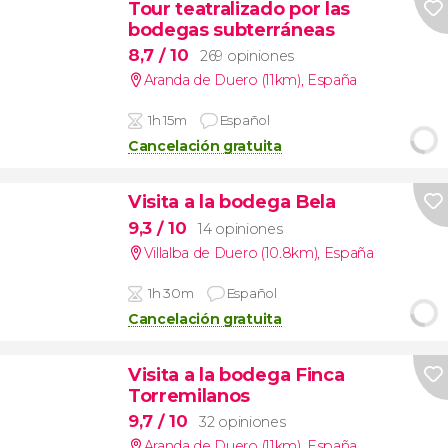
Tour teatralizado por las
bodegas subterráneas
8,7
/ 10
269 opiniones
Aranda de Duero (11km)
,
España
1h 15m
Español
Cancelación gratuita
Visita a la bodega Bela
9,3
/ 10
14 opiniones
Villalba de Duero (10.8km)
,
España
1h 30m
Español
Cancelación gratuita
Visita a la bodega Finca
Torremilanos
9,7
/ 10
32 opiniones
Aranda de Duero (11km)
,
España