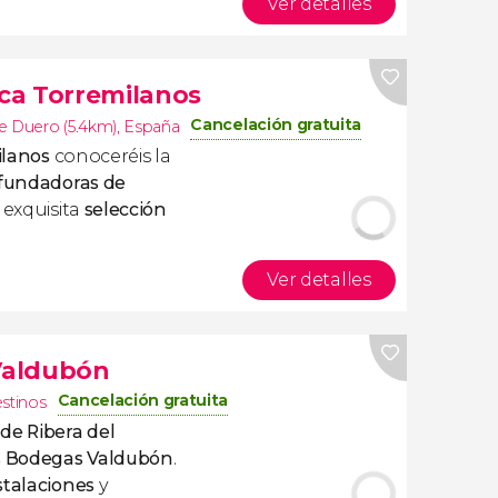
Ver detalles
nca Torremilanos
Cancelación gratuita
e Duero (5.4km)
,
España
ilanos
conoceréis la
 fundadoras de
 exquisita
selección
Ver detalles
 Valdubón
Cancelación gratuita
estinos
 de Ribera del
las Bodegas Valdubón
.
stalaciones
y