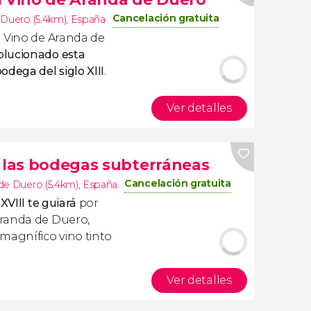
Cancelación gratuita
 Duero (5.4km)
,
España
l Vino de Aranda de
olucionado esta
dega del siglo XIII
.
Ver detalles
r las bodegas subterráneas
Cancelación gratuita
de Duero (5.4km)
,
España
XVIII te guiará
por
Aranda de Duero,
agnífico vino tinto
Ver detalles