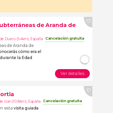
 subterráneas de Aranda de
Cancelación gratuita
de Duero (5.4km)
,
España
eas de Aranda de
onocerás cómo era el
 durante la Edad
Ver detalles
ortia
Cancelación gratuita
e Izán (10.8km)
,
España
en esta
visita guiada