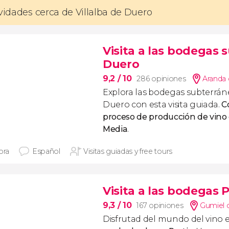
ividades cerca de Villalba de Duero
Visita a las bodegas
Duero
9,2
/ 10
286 opiniones
Aranda 
Explora las bodegas subterrán
Duero con esta visita guiada.
C
proceso de producción de vino
Media
.
ora
Español
Visitas guiadas y free tours
Visita a las bodegas P
9,3
/ 10
167 opiniones
Gumiel d
Disfrutad del mundo del vino 