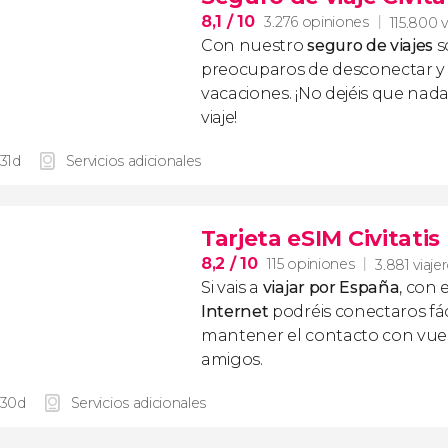
8,1
/ 10
3.276 opiniones
115.800 v
Con nuestro
seguro de viajes
s
preocuparos de desconectar y d
vacaciones. ¡No dejéis que nad
viaje!
 31d
Servicios adicionales
Tarjeta eSIM Civitati
8,2
/ 10
115 opiniones
3.881 viaje
Si vais a
viajar por España
, con 
Internet
podréis conectaros fác
mantener el contacto con vuest
amigos.
 30d
Servicios adicionales