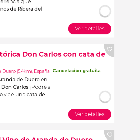
periencia que
inos de Ribera del
Ver detalles
stórica Don Carlos con cata de
Cancelación gratuita
e Duero (5.4km)
,
España
Aranda de Duero
en
a Don Carlos
. ¡Podréis
do
y de una
cata de
Ver detalles
l Vino de Aranda de Duero