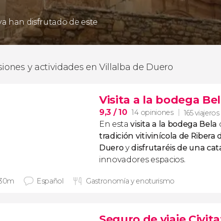
 ya han disfrutado de este
siones y actividades en Villalba de Duero
Visita a la bodega Be
9,3
/ 10
14 opiniones
165 viajeros
En esta
visita a la bodega Bela
tradición vitivinícola de Ribera 
Duero
y
disfrutaréis de una cat
innovadores espacios.
 30m
Español
Gastronomía y enoturismo
Seguro de viaje Civita