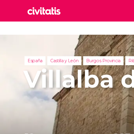
Rom
Italia
Lond
Reino 
España
Castilla y León
Burgos Provincia
Ri
Edim
Villalba
Reino 
Marr
Marrue
Esta
Turquía