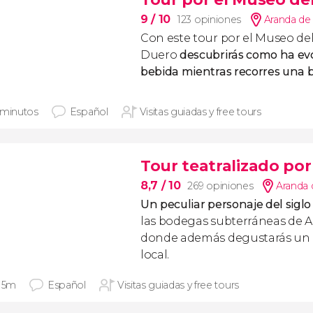
9
/ 10
123 opiniones
Aranda de
Con este tour por el Museo de
Duero
descubrirás como ha ev
bebida mientras recorres una bo
 minutos
Español
Visitas guiadas y free tours
Tour teatralizado po
8,7
/ 10
269 opiniones
Aranda 
Un peculiar personaje del siglo 
las bodegas subterráneas de 
donde además degustarás un m
local.
 15m
Español
Visitas guiadas y free tours