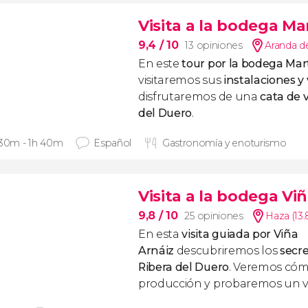
Visita a la bodega M
9,4
/ 10
13 opiniones
Aranda d
En este
tour por la bodega Ma
visitaremos sus
instalaciones y
disfrutaremos de una
cata de 
del Duero
.
 30m - 1h 40m
Español
Gastronomía y enoturismo
Visita a la bodega Vi
9,8
/ 10
25 opiniones
Haza (13
En esta
visita guiada por Viña
Arnáiz
descubriremos los
secre
Ribera del Duero
. Veremos cóm
producción y probaremos un v