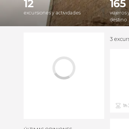
12
165
excursiones y actividades
viajeros
destino
3 excur
1h