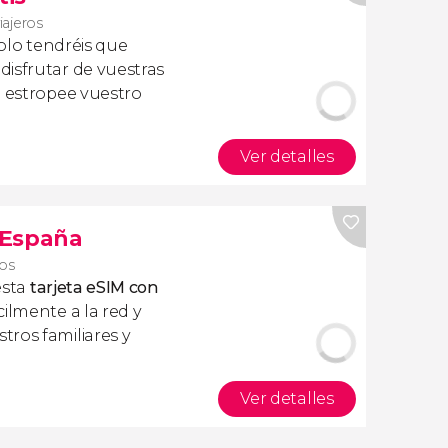
iajeros
olo tendréis que
isfrutar de vuestras
a estropee vuestro
Ver detalles
s España
ros
esta
tarjeta eSIM con
ilmente a la red y
ros familiares y
Ver detalles