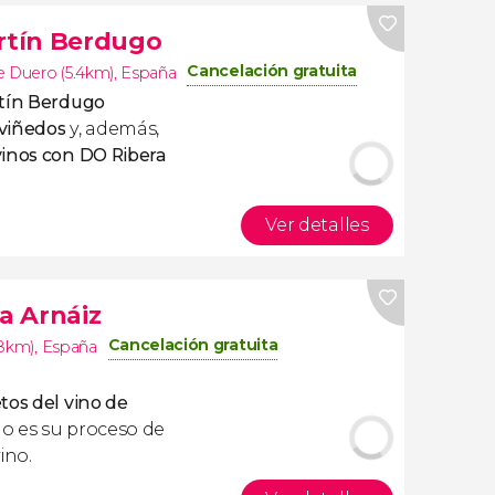
artín Berdugo
Cancelación gratuita
e Duero (5.4km)
,
España
rtín Berdugo
 viñedos
y, además,
vinos con DO Ribera
Ver detalles
ña Arnáiz
Cancelación gratuita
.8km)
,
España
tos del vino de
o es su proceso de
ino.