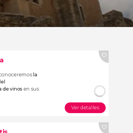
la
conoceremos
la
del
a de vinos
en sus
Ver detalles
tis