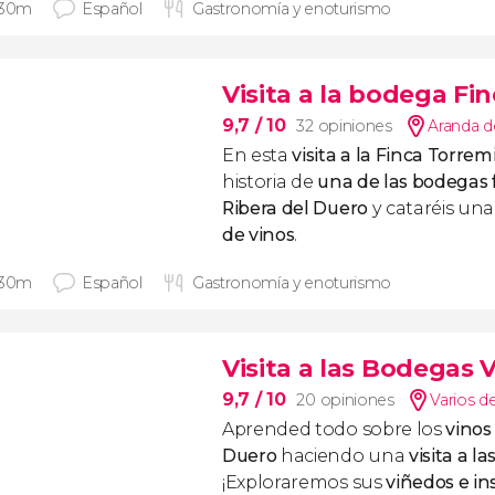
 30m
Español
Gastronomía y enoturismo
Visita a la bodega Fi
9,7
/ 10
32 opiniones
Aranda d
En esta
visita a la Finca Torrem
historia de
una de las bodegas
Ribera del Duero
y cataréis una
de vinos
.
 30m
Español
Gastronomía y enoturismo
Visita a las Bodegas
9,7
/ 10
20 opiniones
Varios d
Aprended todo sobre los
vinos
Duero
haciendo una
visita a 
¡Exploraremos sus
viñedos e in