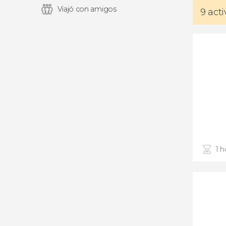
Viajó con amigos
9 act
1 h