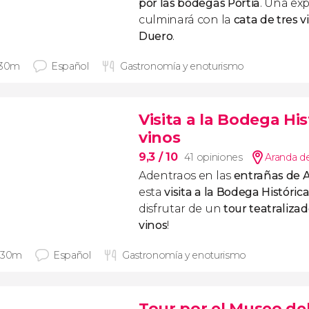
por las bodegas Portia
. Una ex
culminará con la
cata de tres v
Duero
.
 30m
Español
Gastronomía y enoturismo
Visita a la Bodega Hi
vinos
9,3
/ 10
41 opiniones
Aranda d
Adentraos en las
entrañas de 
esta
visita a la Bodega Históric
disfrutar de un
tour teatraliza
vinos
!
 30m
Español
Gastronomía y enoturismo
Tour por el Museo de