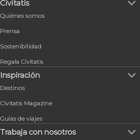
Civitatis
Page
Chicago
Quiénes somos
Washington
Gran Cañón South Rim
Prensa
Honolulu
Sostenibilidad
Regala Civitatis
Inspiración
Destinos
Civitatis Magazine
Guías de viajes
Trabaja con nosotros