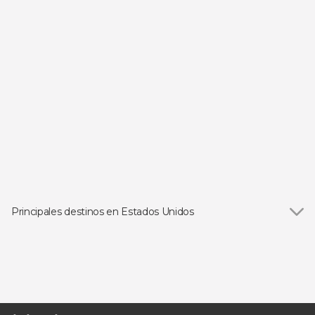
Principales destinos en Estados Unidos
Ver todas
Las Vegas
Orlando
Los Ángeles
San Francisco
Miami