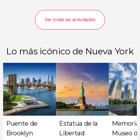
Ver todas las actividades
Lo más icónico de Nueva York
Puente de
Estatua de la
Memorial
Brooklyn
Libertad
Museo del