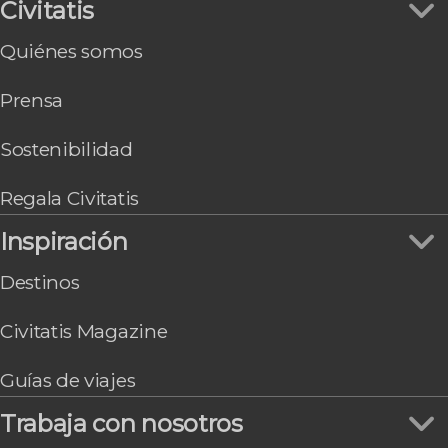
Civitatis
Page
Chicago
Quiénes somos
Washington
Gran Cañón South Rim
Prensa
Honolulu
Sostenibilidad
Regala Civitatis
Inspiración
Destinos
Civitatis Magazine
Guías de viajes
Trabaja con nosotros