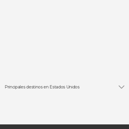
Principales destinos en Estados Unidos
Ver todas
Las Vegas
Orlando
Los Ángeles
San Francisco
Miami