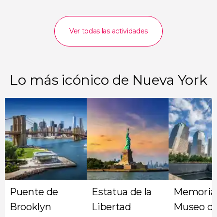
Ver todas las actividades
Lo más icónico de Nueva York
Puente de
Estatua de la
Memorial
Brooklyn
Libertad
Museo del