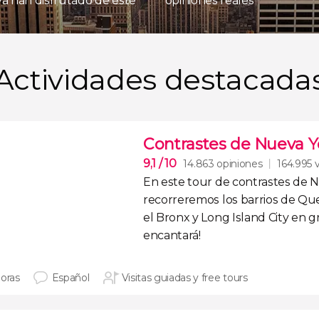
 ya han disfrutado de este
opiniones reales
Actividades destacada
Contrastes de Nueva Y
9,1
/ 10
14.863 opiniones
164.995 v
En este
tour de contrastes de 
recorreremos los
barrios de Qu
el Bronx y Long Island
City
en
g
encantará!
horas
Español
Visitas guiadas y free tours