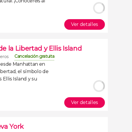
atural
. ¡Conoceréis al
Ver detalles
e la Libertad y Ellis Island
Cancelación gratuita
jeros
desde Manhattan en
ibertad
, el símbolo de
s
Ellis Island y su
Ver detalles
va York