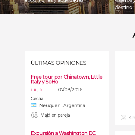
excursiones y actividades
viajeros
destino
ÚLTIMAS OPINIONES
Free tour por Chinatown, Little
Italy y SoHo
07/08/2026
10,0
Cecilia
Neuquén , Argentina
Viajó en pareja
4 
Excursión a Washington DC