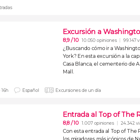
tradas
Excursión a Washingt
8,9
/ 10
10.050 opiniones
99.147 v
¿Buscando
cómo ir a Washing
York
? En esta excursión a la ca
Casa Blanca
, el
cementerio de A
Mall
.
- 16h
Español
Excursiones de un día
Entrada al Top of The 
8,8
/ 10
1.007 opiniones
24.342 vi
Con esta
entrada al Top of The
los
miradores más icónicos de N