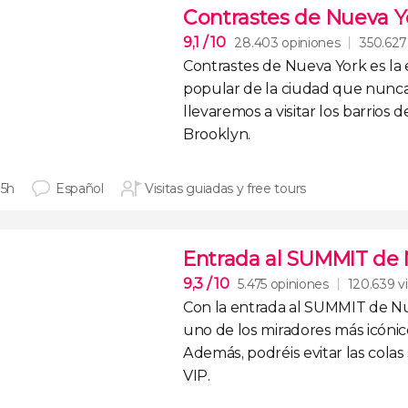
Contrastes de Nueva Y
9,1
/ 10
28.403 opiniones
350.627 
Contrastes de Nueva York
es la
popular de la ciudad que nunca
llevaremos a visitar los
barrios d
Brooklyn
.
 5h
Español
Visitas guiadas y free tours
Entrada al SUMMIT de
9,3
/ 10
5.475 opiniones
120.639 vi
Con la
entrada al SUMMIT de N
uno de los
miradores más icóni
Además, podréis
evitar las colas
VIP
.