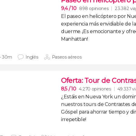
Paseo en helicóptero 
9,4
/ 10
898 opiniones
23.382 via
El
paseo en helicóptero por Nu
experiencia más envidiable de 
duerme
. ¡Es emocionante y ofre
Manhattan!
 - 30m
Inglés
Paseos aéreos
Oferta: Tour de Contra
8,5
/ 10
4.270 opiniones
49.337 vi
¿Estáis en Nueva York un dom
nuestros tours de
Contrastes d
Góspel
para
ahorrar tiempo y di
irrepetible!