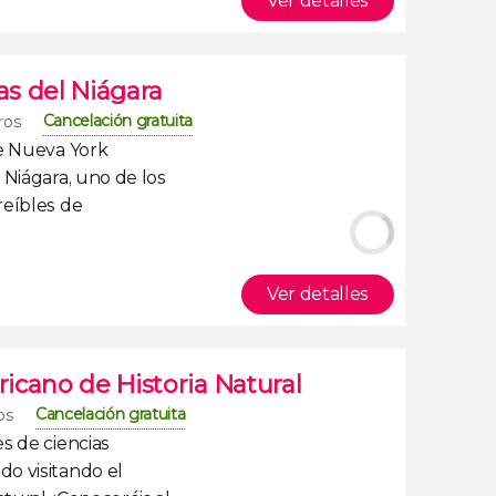
Ver detalles
as del Niágara
Cancelación gratuita
eros
e Nueva York
 Niágara
, uno de los
reíbles de
Ver detalles
icano de Historia Natural
Cancelación gratuita
os
s de ciencias
ndo
visitando el