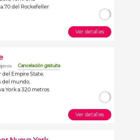
a 70 del Rockefeller
Ver detalles
e
Cancelación gratuita
ajeros
r del Empire State
,
os del mundo,
va York a 320 metros
Ver detalles