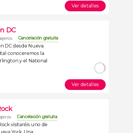
Ver detalles
on DC
Cancelación gratuita
iajeros
ton DC desde Nueva
pital conoceremos la
rlington
y el
National
Ver detalles
Rock
Cancelación gratuita
ajeros
 Rock
visitaréis uno de
ueva York
. Una