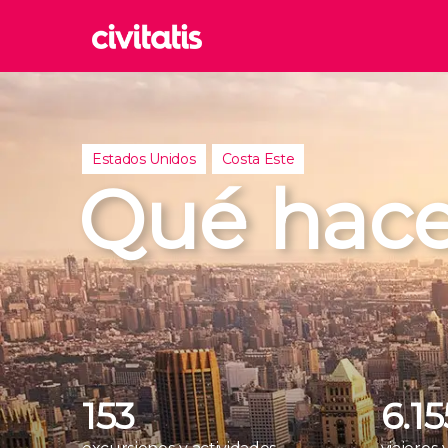
Rom
Italia
Londr
Estados Unidos
Costa Este
Reino 
Qué hace
Edim
Reino 
Marra
Marrue
Esta
Turquía
153
6.1