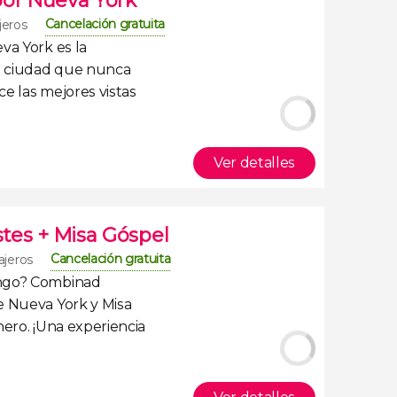
por Nueva York
Cancelación gratuita
jeros
eva York
es la
la ciudad que nunca
ce las mejores vistas
Ver detalles
stes + Misa Góspel
Cancelación gratuita
ajeros
ingo? Combinad
e Nueva York y Misa
nero
. ¡Una experiencia