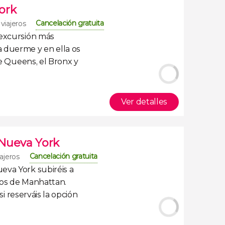
ork
Cancelación gratuita
viajeros
 excursión más
 duerme y en ella os
e Queens, el Bronx y
Ver detalles
 Nueva York
Cancelación gratuita
ajeros
ueva York
subiréis a
cos de Manhattan
.
si reserváis la
opción