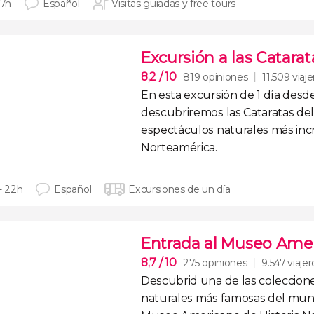
 7h
Español
Visitas guiadas y free tours
Excursión a las Catarat
8,2
/ 10
819 opiniones
11.509 viaj
En esta
excursión de 1 día desd
descubriremos las
Cataratas del
espectáculos naturales más inc
Norteamérica.
- 22h
Español
Excursiones de un día
Entrada al Museo Amer
8,7
/ 10
275 opiniones
9.547 viajer
Descubrid
una de las coleccione
naturales más famosas del mu