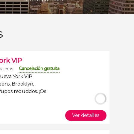
s
ork VIP
Cancelación gratuita
iajeros
Nueva York VIP
eens, Brooklyn,
rupos reducidos
. ¡Os
Ver detalles