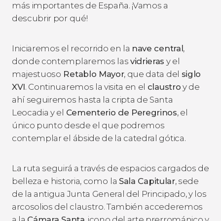
más importantes de España. ¡Vamos a
descubrir por qué!
Iniciaremos el recorrido en la
nave central
,
donde contemplaremos las
vidrieras
y el
majestuoso
Retablo Mayor
, que data del
siglo
XVI
. Continuaremos la visita en el
claustro
y de
ahí seguiremos hasta la cripta de Santa
Leocadia y el
Cementerio de Peregrinos
, el
único punto desde el que podremos
contemplar el ábside de la catedral gótica.
La ruta seguirá a través de espacios cargados de
belleza e historia, como
la
Sala Capitular
, sede
de la antigua Junta General del Principado, y los
arcosolios del claustro. También accederemos
a la
Cámara Santa
, icono del arte prerrománico y