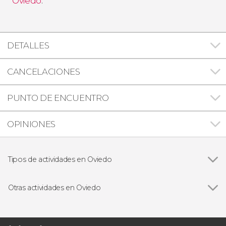
Oviedo
.
DETALLES
CANCELACIONES
PUNTO DE ENCUENTRO
OPINIONES
Tipos de actividades en Oviedo
Ver todas
Visitas guiadas en Oviedo
Free tours en Oviedo
Otras actividades en Oviedo
Excursiones de un día desde Oviedo
Ver todas
Entrada al Museo de Fernando Alonso
Descenso del río Nalón en canoa