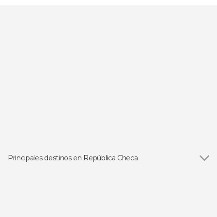
Principales destinos en República Checa
Ver todas
Ceský Krumlov
Brno
Kutná Hora
Karlovy Vary