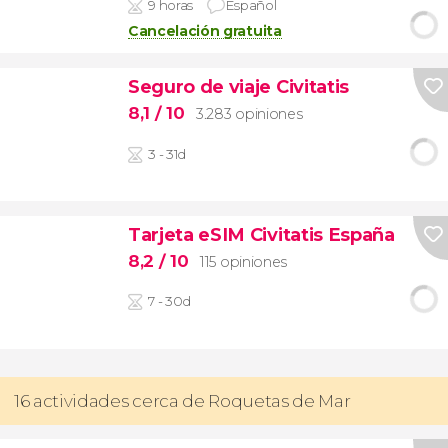
9 horas
Español
Cancelación gratuita
Seguro de viaje Civitatis
8,1
/ 10
3.283 opiniones
3 - 31d
Tarjeta eSIM Civitatis España
8,2
/ 10
115 opiniones
7 - 30d
16 actividades cerca de Roquetas de Mar