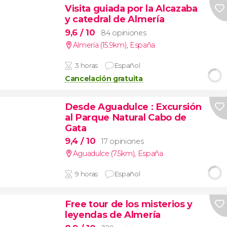
Visita guiada por la Alcazaba
y catedral de Almería
9,6
/ 10
84 opiniones
Almería (15.9km)
,
España
3 horas
Español
Cancelación gratuita
Desde Aguadulce
: Excursión
al Parque Natural Cabo de
Gata
9,4
/ 10
17 opiniones
Aguadulce (7.5km)
,
España
9 horas
Español
Free tour de los misterios y
leyendas de Almería