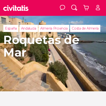
España
Andalucía
Almería Provincia
Costa de Almería
Roquetas de
Mar