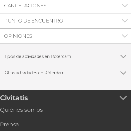
CANCELACIONES
PUNTO DE ENCUENTRO
OPINIONES
Tipos de actividades en Róterdam
Visitas guiadas y free tours
Otras actividades en Róterdam
Ver todas
Free tour por Róterdam
Entrada a la torre Euromast
Tour gastronómico por Róterdam
Civitatis
Autobús a Keukenhof con entrada
Quiénes somos
Prensa