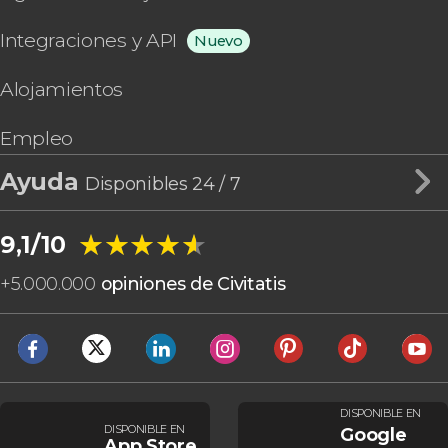
Integraciones y API
Nuevo
Alojamientos
Empleo
Ayuda
Disponibles 24 / 7
★★★★★
★★★★★
9,1/10
+
5.000.000
opiniones de Civitatis
DISPONIBLE EN
DISPONIBLE EN
Google
App Store