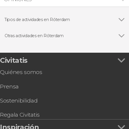
Tipos de actividades en Róterdam
Visitas guiadas y free tours
Otras actividades en Róterdam
Ver todas
Free tour por Róterdam
Entrada a la torre Euromast
Tour en bicicleta por Róterdam
Civitatis
Autobús a Keukenhof con entrada
Quiénes somos
Prensa
Sostenibilidad
Regala Civitatis
Inspiración