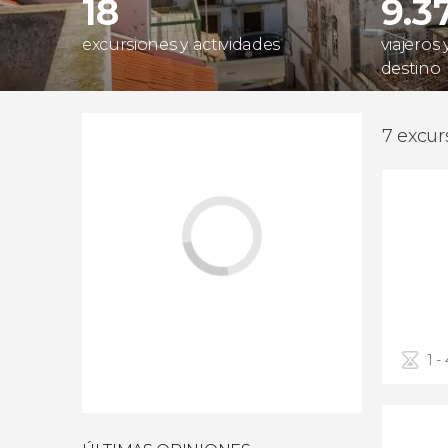
18
9.3
excursiones y actividades
viajeros
destino
7 excur
1 -