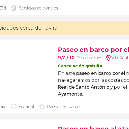
 31d
Servicios adicionales
ividades cerca de Tavira
Paseo en barco por e
9,7
/ 10
29 opiniones
Vila Rea
Cancelación gratuita
En este
paseo en barco por el 
navegaremos por las costas p
Real de Santo António
y por el 
Ayamonte
.
ora
Español
Paseos en barco
Paseo en barco al ata