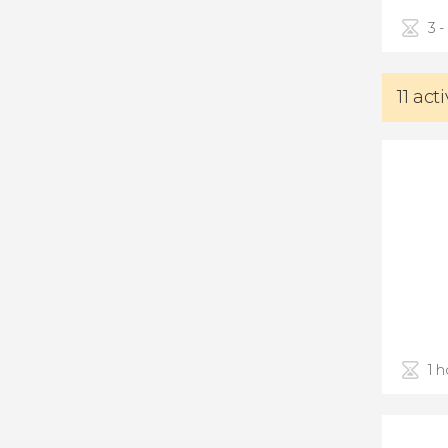
3 -
11 act
1 h