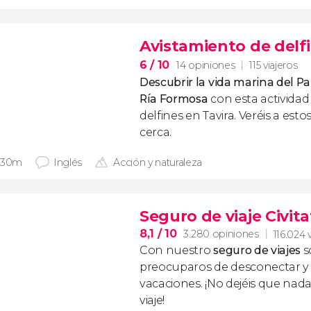
Avistamiento de delfi
6
/ 10
14 opiniones
115 viajeros
Descubrir la vida marina del Pa
Ría Formosa
con esta actividad
delfines en Tavira. Veréis a es
cerca.
 30m
Inglés
Acción y naturaleza
Seguro de viaje Civita
8,1
/ 10
3.280 opiniones
116.024 
Con nuestro
seguro de viajes
s
preocuparos de desconectar y d
vacaciones. ¡No dejéis que nad
viaje!