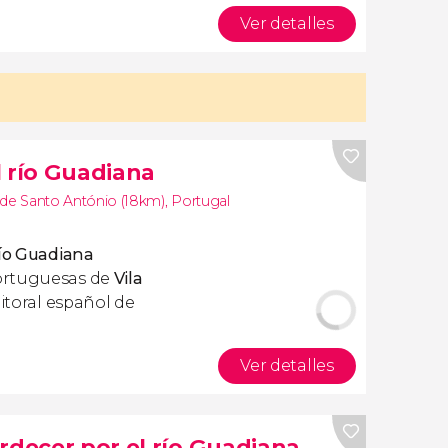
Ver detalles
l río Guadiana
l de Santo António (18km)
,
Portugal
río Guadiana
ortuguesas de
Vila
litoral español de
Ver detalles
rdecer por el río Guadiana