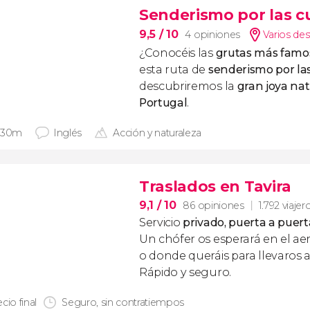
Senderismo por las c
9,5
/ 10
4 opiniones
Varios des
¿Conocéis las
grutas más famos
esta ruta de
senderismo por la
descubriremos la
gran joya nat
Portugal
.
 30m
Inglés
Acción y naturaleza
Traslados en Tavira
9,1
/ 10
86 opiniones
1.792 viajer
Servicio
privado, puerta a puert
Un chófer os esperará en el ae
o donde queráis para llevaros a
Rápido y seguro.
cio final
Seguro, sin contratiempos