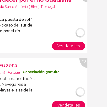
l de Santo António (18km)
,
Portugal
a puesta de sol
?
 ocaso del
sur de
 por el río
Ver detalles
 Fuzeta
Cancelación gratuita
km)
,
Portugal
uáticos, no dudéis
. Navegaréis a
ayas e islas de la
Ver detalles