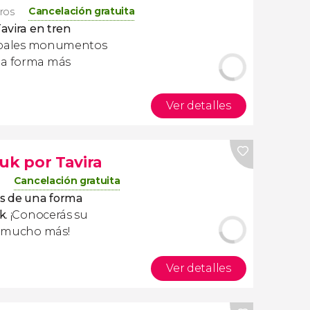
Cancelación gratuita
eros
Tavira en tren
cipales monumentos
la forma más
Ver detalles
uk por Tavira
Cancelación gratuita
es de una forma
uk
. ¡Conocerás su
 y mucho más!
Ver detalles