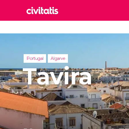
Rom
Italia
Lond
Reino 
Portugal
Algarve
Edim
Tavira
Reino 
Marr
Marrue
Esta
Turquía