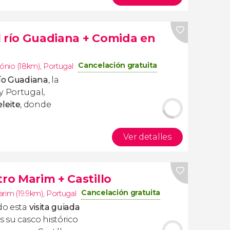
l río Guadiana + Comida en
Cancelación gratuita
tónio (18km)
,
Portugal
río Guadiana
, la
y Portugal,
leite
, donde
Ver detalles
tro Marim + Castillo
Cancelación gratuita
arim (19.9km)
,
Portugal
ndo esta
visita guiada
s su casco histórico