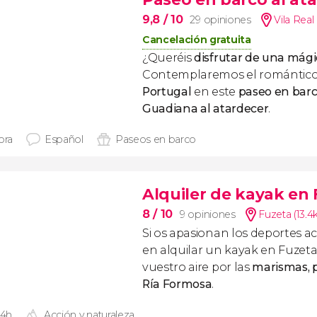
9,8
/ 10
29 opiniones
Vila Rea
Cancelación gratuita
¿Queréis
disfrutar de una
mágic
Contemplaremos el romántico
Portugal
en este
paseo en barco
Guadiana al atardecer
.
ora
Español
Paseos en barco
Alquiler de kayak en
8
/ 10
9 opiniones
Fuzeta (13.4
Si os apasionan los deportes ac
en alquilar un kayak en Fuzeta
vuestro aire por las
marismas, pl
Ría Formosa
.
 4h
Acción y naturaleza