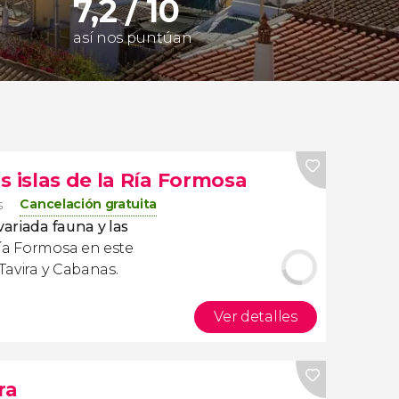
7,2 / 10
así nos puntúan
s islas de la Ría Formosa
Cancelación gratuita
s
variada fauna y las
ía Formosa en este
 Tavira y Cabanas.
Ver detalles
ra