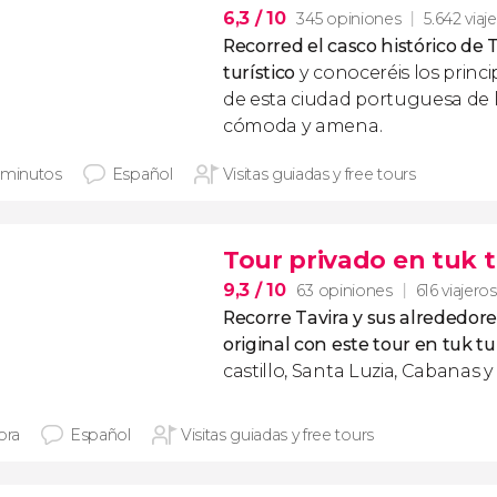
6,3
/ 10
345 opiniones
5.642 viaj
Recorred el casco histórico de 
turístico
y conoceréis los prin
de esta ciudad portuguesa de 
cómoda y amena.
 minutos
Español
Visitas guiadas y free tours
Tour privado en tuk t
9,3
/ 10
63 opiniones
616 viajeros
Recorre Tavira y sus alrededor
original con este tour en tuk t
castillo, Santa Luzia, Cabanas
ora
Español
Visitas guiadas y free tours