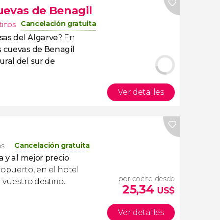
uevas de Benagil
Cancelación gratuita
tinos
as del Algarve
? En
s cuevas de Benagil
ural del sur de
Ver detalles
Cancelación gratuita
os
a y al mejor precio
.
ropuerto, en el hotel
por coche desde
 vuestro destino.
25,34
US$
Ver detalles