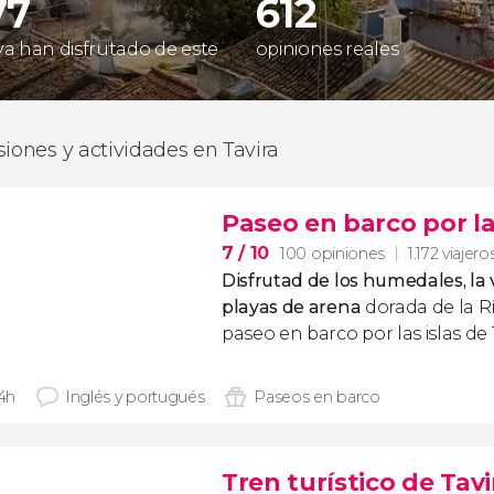
77
612
 ya han disfrutado de este
opiniones reales
siones y actividades en Tavira
Paseo en barco por la
7
/ 10
100 opiniones
1.172 viajero
Disfrutad de los humedales, la 
playas de arena
dorada de la R
paseo en barco por las islas de
 4h
Inglés y portugués
Paseos en barco
Tren turístico de Tavi