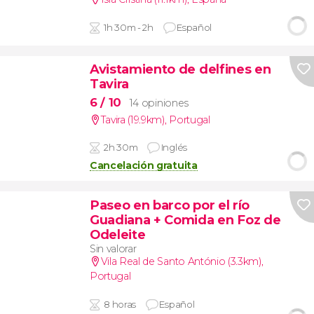
1h 30m - 2h
Español
Avistamiento de delfines en
Tavira
6
/ 10
14 opiniones
Tavira (19.9km)
,
Portugal
2h 30m
Inglés
Cancelación gratuita
Paseo en barco por el río
Guadiana + Comida en Foz de
Odeleite
Sin valorar
Vila Real de Santo António (3.3km)
,
Portugal
8 horas
Español