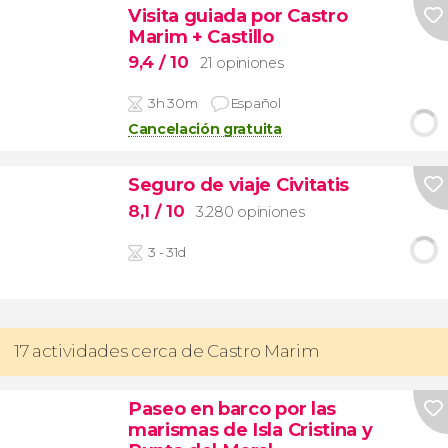
Visita guiada por Castro
Marim + Castillo
9,4
/ 10
21 opiniones
3h 30m
Español
Cancelación gratuita
Seguro de viaje Civitatis
8,1
/ 10
3.280 opiniones
3 - 31d
17 actividades cerca de Castro Marim
Paseo en barco por las
marismas de Isla Cristina y