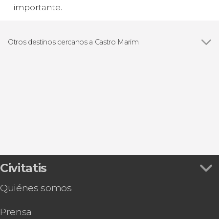
importante.
Otros destinos cercanos a Castro Marim
Ver todas
Tavira
Vila Real de Santo António
Faro
Olhao
Fuzeta
Civitatis
Quiénes somos
Prensa