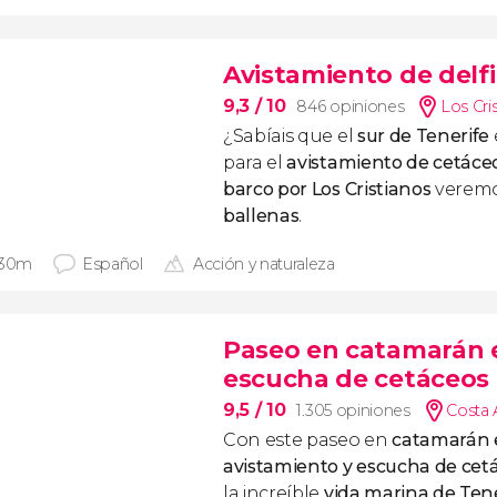
Avistamiento de delfi
9,3
/ 10
846 opiniones
Los Cri
¿Sabíais que el
sur de Tenerife
para el
avistamiento de cetáce
barco por Los Cristianos
verem
ballenas
.
 30m
Español
Acción y naturaleza
Paseo en catamarán e
escucha de cetáceos
9,5
/ 10
1.305 opiniones
Costa 
Con este paseo en
catamarán 
avistamiento y escucha de cet
la increíble
vida marina de Tene