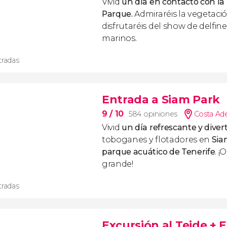
Vivid
un día en contacto con la
Parque.
Admiraréis la vegetació
disfrutaréis del show de delfine
marinos.
tradas
Entrada a Siam Park
9
/ 10
584 opiniones
Costa Ad
Vivid
un día refrescante y diver
toboganes y flotadores en
Sia
parque acuático de Tenerife
. ¡
grande!
tradas
Excursión al Teide + E