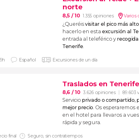
norte
8,5
/ 10
1.355 opiniones
Varios 
¿Queréis
visitar el pico más al
hacerlo en esta
excursión al Te
entrada al teleférico y
recogida
Tenerife
.
 9h
Español
Excursiones de un día
Traslados en Tenerif
8,6
/ 10
3.626 opiniones
89.603 v
Servicio
privado o compartido, p
mejor precio
. Os esperaremos 
en el hotel para llevaros a vue
rápida y segura.
cio final
Seguro, sin contratiempos