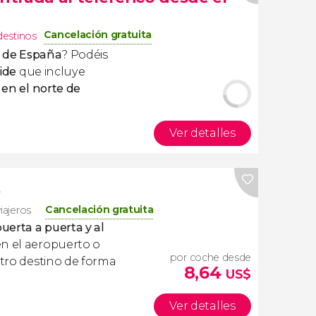
Cancelación gratuita
destinos
to de España
? Podéis
ide
que incluye
 en el norte de
Ver detalles
e
Cancelación gratuita
iajeros
uerta a puerta y al
en el aeropuerto o
por coche desde
stro destino de forma
8,64
US$
Ver detalles