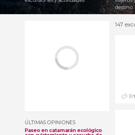
excursiones y actividades
viajeros
destino
147 exc
En
ÚLTIMAS OPINIONES
Paseo en catamarán ecológico