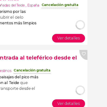
Cancelación gratuita
añadas del Teide
,
España
rismo por las
brir el cielo
mentos más limpios
Ver detalles
ntrada al teleférico desde el
Cancelación gratuita
destinos
aisajes del pico más
n al Teide
que
ransporte desde el
Ver detalles