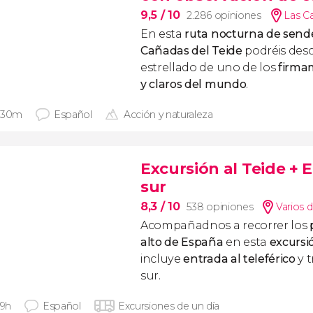
9,5
/ 10
2.286 opiniones
Las C
En esta
ruta nocturna de sende
Cañadas del Teide
podréis descu
estrellado de uno de los
firma
y claros del mundo
.
 30m
Español
Acción y naturaleza
Excursión al Teide + E
sur
8,3
/ 10
538 opiniones
Varios 
Acompañadnos a recorrer los
p
alto de España
en esta
excursió
incluye
entrada al teleférico
y t
sur.
 9h
Español
Excursiones de un día