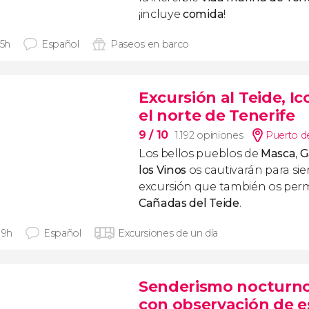
¡incluye
comida
!
 5h
Español
Paseos en barco
Excursión al Teide, I
el norte de Tenerife
9
/ 10
1.192 opiniones
Puerto de
Los bellos pueblos de
Masca
,
G
los Vinos
os cautivarán para si
excursión que también os permit
Cañadas del Teide
.
 9h
Español
Excursiones de un día
Senderismo nocturno 
con observación de es