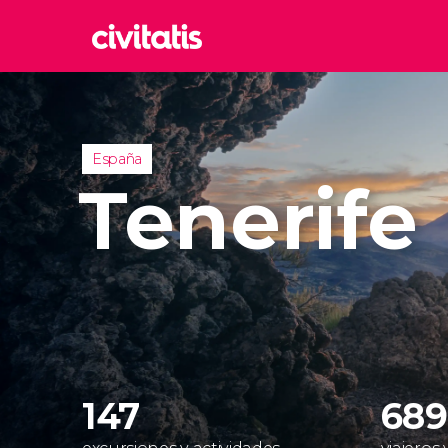
Rom
Italia
Lond
España
Reino 
Tenerife
Edim
Reino 
Marr
Marrue
Prag
Repúbl
147
689