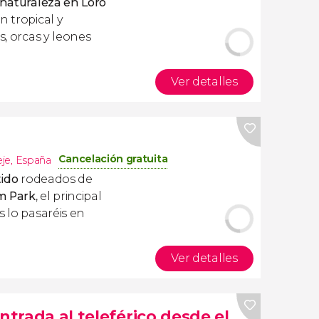
 naturaleza en Loro
n tropical y
s, orcas y leones
Ver detalles
Cancelación gratuita
eje
,
España
tido
rodeados de
m Park
, el principal
Os lo pasaréis en
Ver detalles
ntrada al teleférico desde el