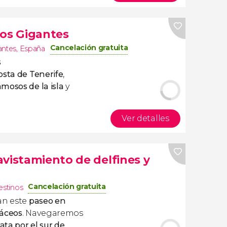
Los Gigantes
Cancelación gratuita
antes
,
España
s
osta de Tenerife
,
mosos de la isla
y
Ver detalles
avistamiento de delfines y
Cancelación gratuita
estinos
an este
paseo en
táceos
. Navegaremos
ata por el sur de