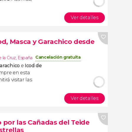
Ver detalles
cod, Masca y Garachico desde
Cancelación gratuita
 la Cruz
,
España
arachico
e
Icod de
empre en esta
irá visitar las
Ver detalles
por las Cañadas del Teide
trellas