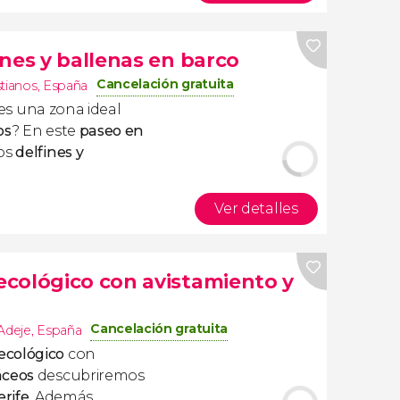
nes y ballenas en barco
Cancelación gratuita
stianos
,
España
es una zona ideal
os
? En este
paseo en
os
delfines y
Ver detalles
cológico con avistamiento y
Cancelación gratuita
Adeje
,
España
ecológico
con
áceos
descubriremos
rife
. Además,