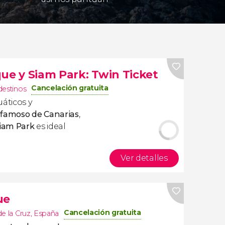
ue y Siam Park: Twin Ticket
Cancelación gratuita
destinos
uáticos y
s famoso de Canarias
,
Siam Park
es ideal
Ver detalles
ue
Cancelación gratuita
e la Cruz
,
España