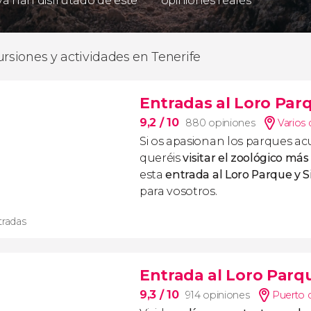
 ya han disfrutado de este
opiniones reales
ursiones y actividades en Tenerife
Entradas al Loro Parq
9,2
/ 10
880 opiniones
Varios 
Si os apasionan los parques ac
queréis
visitar el zoológico má
esta
entrada al Loro Parque y 
para vosotros.
tradas
Entrada al Loro Parq
9,3
/ 10
914 opiniones
Puerto d