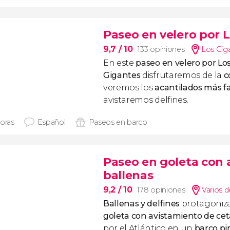
Paseo en velero por 
9,7
/ 10
133 opiniones
Los Gig
En este
paseo en velero por Lo
Gigantes
disfrutaremos de la
c
veremos los
acantilados más fa
avistaremos delfines.
horas
Español
Paseos en barco
Paseo en goleta con 
ballenas
9,2
/ 10
178 opiniones
Varios d
Ballenas y delfines
protagoniz
goleta con avistamiento de ce
por el Atlántico en un
barco pir