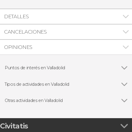
DETALLES
CANCELACIONES
OPINIONES
Puntos de interés en Valladolid
Campo Grande
Tipos de actividades en Valladolid
Ver todas
Visitas guiadas y free tours
Gastronomía y enoturismo
Otras actividades en Valladolid
Ver todas
Paseo en el barco La Leyenda del Pisuerga
Free tour por Valladolid
Visita de la Torre de la Catedral
Civitatis
Tour teatralizado por el Palacio Real de