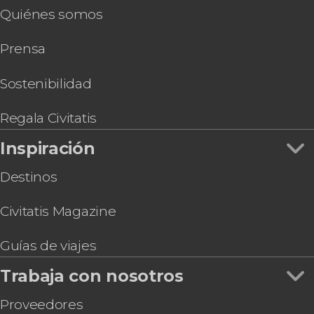
Quiénes somos
Valladolid
Free tour de los misterios y leyendas de
Prensa
Valladolid
Criptas y ruinas de Valladolid
Visita a la quesería Campoveja + Taller de queso
Sostenibilidad
Bus turístico + Valladolid Card
Visita guiada por el Museo de Escultura
Regala Civitatis
Tour en bicicleta por Valladolid
Inspiración
Destinos
Civitatis Magazine
Guías de viajes
Trabaja con nosotros
Proveedores