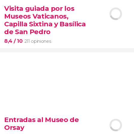
6.337 opiniones
Visita guiada por los
entrada al SUMMIT de Nueva York
Museos Vaticanos,
miradores más icónicos de Manhattan
evitar las colas
opción VIP
Capilla Sixtina y Basílica
de San Pedro
8,4
/ 10
211 opiniones
8,4


211 opiniones
Entradas al Museo de
Piedad
Orsay
Museos Vaticanos
Capilla Sixtina
Basílica de San
Pedro