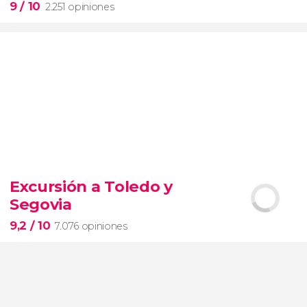
9
/ 10
2.251 opiniones
9


2.251 opiniones
Excursión a Toledo y
Segovia
pinturas impresionistas
más famosas del mundo
9,2
/ 10
7.076 opiniones