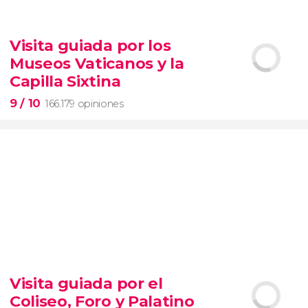
9,1


28.489 opiniones
Visita guiada por los
Contrastes de Nueva York
Museos Vaticanos y la
barrios de Queens, el Bronx y Brooklyn
Capilla Sixtina
9
/ 10
166.179 opiniones
9


166.179 opiniones
Visita guiada por el
visita guiada por los Museos Vaticanos y la Capilla
Coliseo, Foro y Palatino
Sixtina