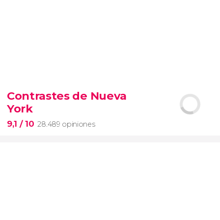
9,4


19.093 opiniones
Contrastes de Nueva
Arena de gladiadores
visita del
York
Coliseo Romano
el Foro y el
Palatino
9,1
/ 10
28.489 opiniones