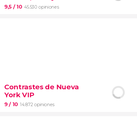
entrada preferente
9,5
/ 10
45.530 opiniones
9,5


45.530 opiniones
Contrastes de Nueva
visita guiada por el Coliseo, Foro y Palatino
York VIP
tour
en español
2000 años de historia
9
/ 10
14.872 opiniones