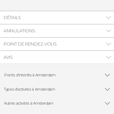
DÉTAILS
ANNULATIONS
POINT DE RENDEZ-VOUS
AVIS
Points d'intérêts à Amsterdam
Voir tous
Quartier rouge d'Amsterdam
Quartier juif d'Amsterdam
Types d'activités à Amsterdam
Musée Van Gogh
Voir tous
Billets
Rijksmuseum
Visites guidées à Amsterdam
Autres activités à Amsterdam
Balades en bateau
Voir tous
Billet pour le musée de la maison flottante