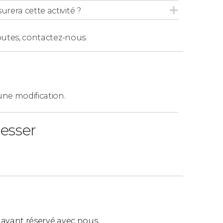
urera cette activité ?
outes,
contactez-nous.
ne modification.
resser
ls ayant réservé avec nous.