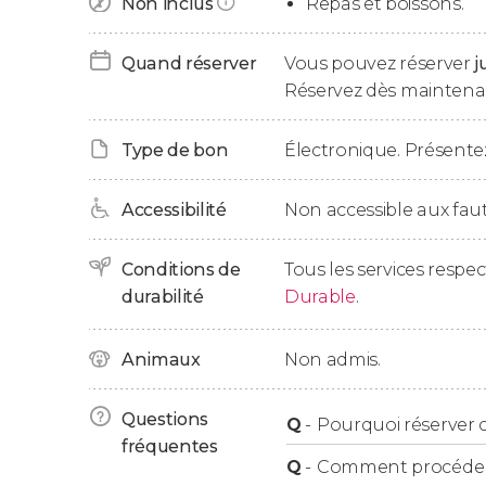
Non inclus
Repas et boissons.
Enfin, nous vous ramènerons à votre hôtel, o
totale de cinq heures.
Quand réserver
Vous pouvez réserver
j
Réservez dès maintenan
Type de bon
Électronique. Présentez
Accessibilité
Non accessible aux faut
Conditions de
Tous les services respe
durabilité
Durable
.
Animaux
Non admis.
Questions
Q
-
Pourquoi réserver ce
fréquentes
Q
-
Comment procéder à