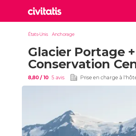
Rom
États-Unis
Anchorage
Italie
Glacier Portage +
Lond
Royaum
Conservation Cen
Édim
Royaum
8,80
/ 10
5
avis
Prise en charge à l'hôt
Marr
Maroc
Istan
Turquie