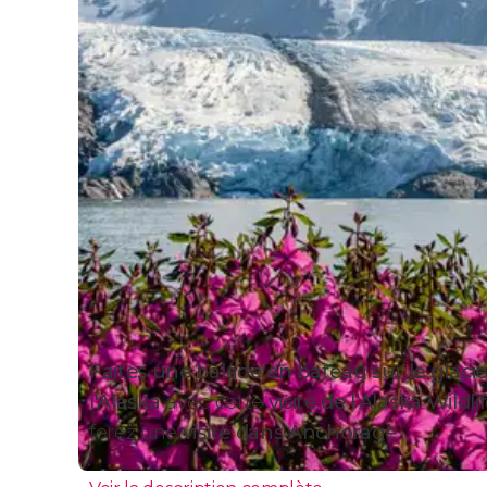
Faites une balade en bateau sur le glaci
l'Alaska
avec cette
visite de l’Alaska Wild
ferez une
visite dans Anchorage
.