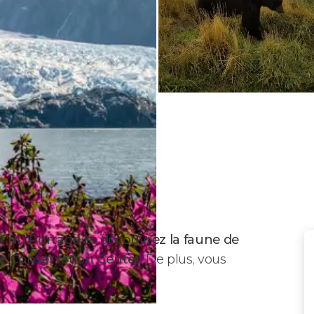
er du Portage et découvrez la faune de
life Conservation Center
. De plus, vous