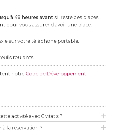
ù nous conclurons cette activité d'une durée
usqu'à 48 heures avant
s'il reste des places.
t pour vous assurer d'avoir une place.
-le sur votre téléphone portable.
euils roulants.
ctent notre
Code de Développement
tte activité avec Civitatis ?
 la réservation ?