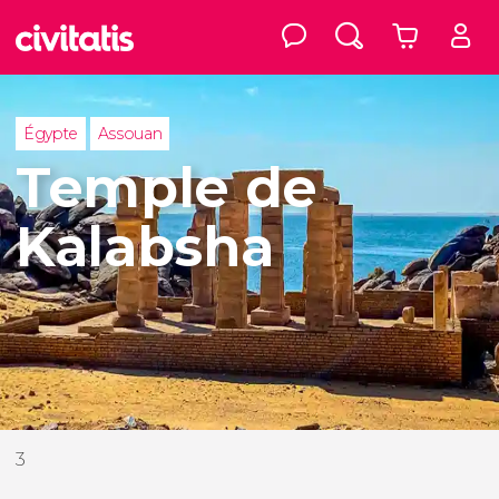
Égypte
Assouan
Temple de
Kalabsha
3