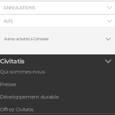
ANNULATIONS
AVIS
Autres activités à Générale
Voir tous
Carte eSIM Civitatis Maroc
Carte eSIM Civitatis Italie
Carte eSIM Civitatis Espagne
Civitatis
Carte eSIM Civitatis Turquie
Qui sommes-nous
Carte eSIM Civitatis Japon
Carte eSIM Civitatis États-Unis
Presse
Carte eSIM Civitatis France
Carte eSIM Civitatis Brésil
Carte eSIM Civitatis Thaïlande
Développement durable
Carte eSIM Civitatis Mexique
Offrez Civitatis