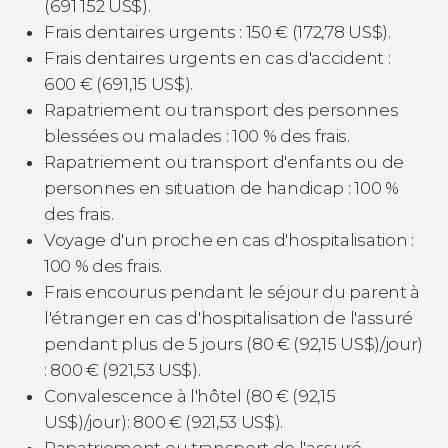
(691 152
US$
).
Frais dentaires urgents : 150
€
(172,78
US$
).
Frais dentaires urgents en cas d'accident :
600
€
(691,15
US$
).
Rapatriement ou transport des personnes
blessées ou malades : 100 % des frais.
Rapatriement ou transport d'enfants ou de
personnes en situation de handicap : 100 %
des frais.
Voyage d'un proche en cas d'hospitalisation :
100 % des frais.
Frais encourus pendant le séjour du parent à
l'étranger en cas d'hospitalisation de l'assuré
pendant plus de 5 jours (80
€
(92,15
US$
)/jour)
: 800
€
(921,53
US$
).
Convalescence à l'hôtel (80
€
(92,15
US$
)/jour): 800
€
(921,53
US$
).