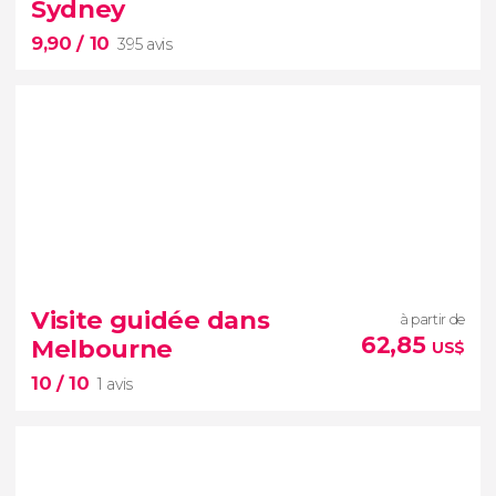
Sydney
Island
deuxième plus grande île de
9,90
/ 10
sable au monde
nature sauvage australienne
395 avis
9,90


395 avis
free tour dans Sydney
culture
monuments
histoires
Visite guidée dans
à partir de
légendes
62,85
Melbourne
US$
10
/ 10
1 avis