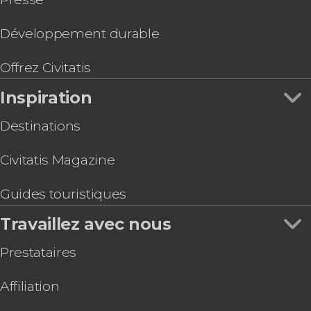
Broome
Mission Beach
Développement durable
Coles Bay
Tweed Heads
Offrez Civitatis
Newcastle
Geelong
Inspiration
Port Arthur
Destinations
Byron Bay
Alice Springs
Civitatis Magazine
Phillip Island
Sunshine Coast
Guides touristiques
Rainbow Beach
Launceston
Travaillez avec nous
Prestataires
Affiliation