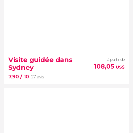
8,30


6 avis
Visite guidée dans
à partir de
108,05
Sydney
US$
7,90
/ 10
27 avis