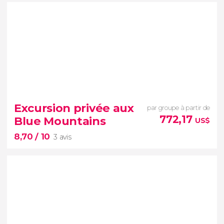
8,40


5 avis
Excursion privée aux
par groupe à partir de
772,17
Blue Mountains
US$
8,70
/ 10
3 avis