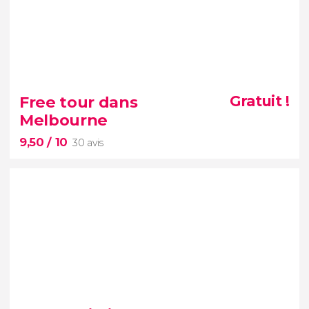
10


1 avis
Free tour dans
Gratuit !
Melbourne
sites les plus emblématiques de la
9,50
/ 10
deuxième plus grande ville d’Australi
30 avis
9,50


30 avis