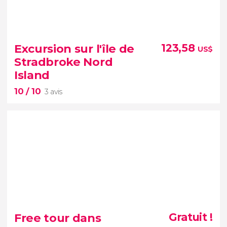
Excursion sur l'île de
123,58
US$
Stradbroke Nord
Island
10
/ 10
3 avis
10


3 avis
Free tour dans
Gratuit !
excursion sur l'île de North Stradbroke