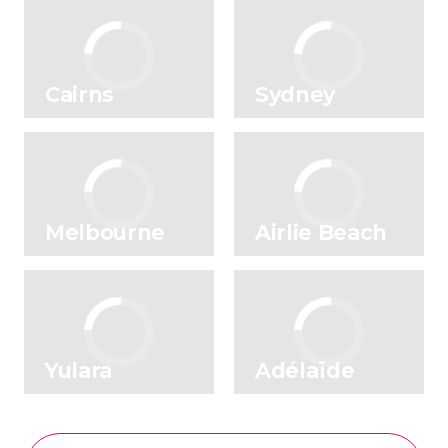
Cairns
Sydney
Melbourne
Airlie Beach
Yulara
Adélaïde