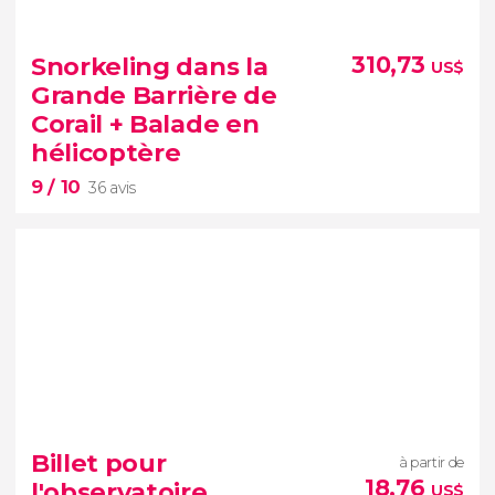
7,90


27 avis
Snorkeling dans la
310,73
US$
visite guidée dans Sydney
Grande Barrière de
Corail + Balade en
Opéra
hélicoptère
9
/ 10
36 avis
9


36 avis
Billet pour
à partir de
18,76
l'observatoire
US$