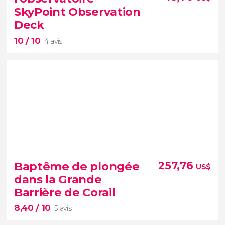
SkyPoint Observation
Deck
10
/ 10
4 avis
10


4 avis
Baptême de plongée
257,76
US$
Montez à l'observatoire le plus haut de la Gold
dans la Grande
Coast
Barrière de Corail
Vous profiterez de la meilleure vue
8,40
/ 10
5 avis