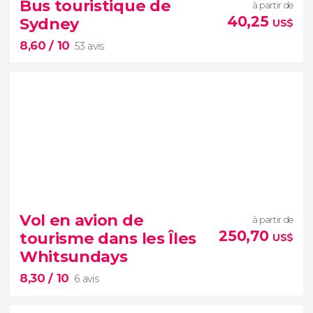
Bus touristique de
à partir de
free tour dans Melbourne
40,25
Sydney
US$
l'un des quartiers les plus anciens de la capitale
8,60
/ 10
balnéaire de Victoria
East End
53 avis
8,60


53 avis
Vol en avion de
à partir de
Le bus touristique de Sydney est une manière
250,70
tourisme dans les Îles
US$
pratique de visiter la ville
Whitsundays
8,30
/ 10
6 avis