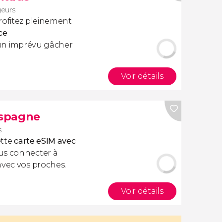
geurs
rofitez pleinement
ce
cun imprévu gâcher
Voir détails
Espagne
s
ette
carte eSIM avec
us connecter à
avec vos proches.
Voir détails