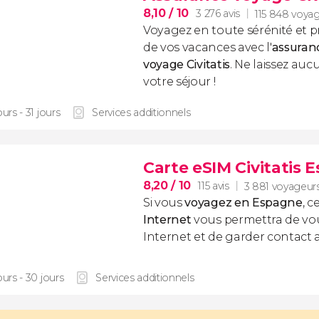
8,10
/ 10
3 276 avis
115 848 voya
Voyagez en toute sérénité et p
de vos vacances avec l'
assuran
voyage
Civitatis
. Ne laissez au
votre séjour !
ours - 31 jours
Services additionnels
Carte eSIM Civitatis 
8,20
/ 10
115 avis
3 881 voyageur
Si vous
voyagez en Espagne
, c
Internet
vous permettra de vo
Internet et de garder contact 
ours - 30 jours
Services additionnels