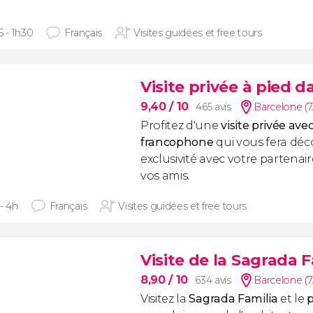
5 - 1h30
Français
Visites guidées et free tours
Visite privée à pied 
9,40
/ 10
465 avis
Barcelone (7
Profitez d'une
visite privée ave
francophone
qui vous fera déc
exclusivité avec votre partenair
vos amis.
- 4h
Français
Visites guidées et free tours
Visite de la Sagrada F
8,90
/ 10
634 avis
Barcelone (7
Visitez la
Sagrada Familia
et le
p