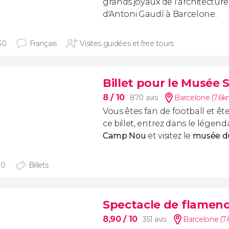
grands joyaux de l'architectur
d'Antoni Gaudí à Barcelone.
30
Français
Visites guidées et free tours
Billet pour le Musée
8
/ 10
870 avis
Barcelone (7.6k
Vous êtes fan de football et êt
ce billet, entrez dans le légend
Camp Nou
et visitez le
musée d
30
Billets
Spectacle de flamen
8,90
/ 10
351 avis
Barcelone (7