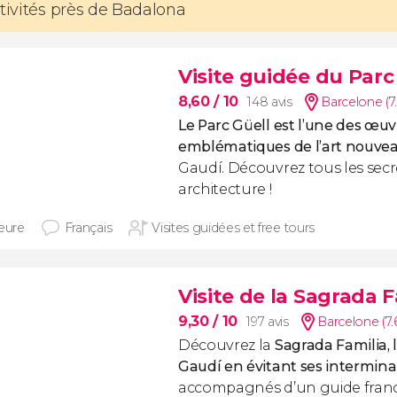
ctivités près de Badalona
Visite guidée du Parc
8,60
/ 10
148 avis
Barcelone (7
Le Parc Güell est l’une des œuv
emblématiques de l’art nouve
Gaudí. Découvrez tous les secr
architecture !
heure
Français
Visites guidées et free tours
Visite de la Sagrada F
9,30
/ 10
197 avis
Barcelone (7
Découvrez la
Sagrada Familia, 
Gaudí en évitant ses interminab
accompagnés d’un guide fran