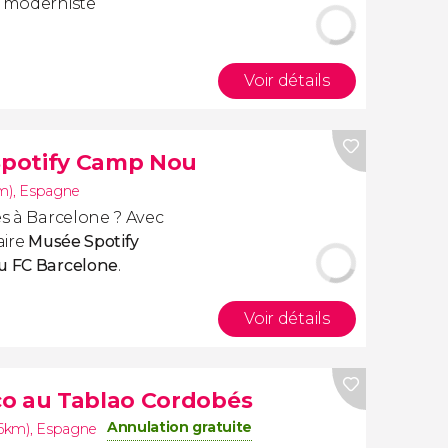
e moderniste
Voir détails
 Spotify Camp Nou
m)
,
Espagne
es à Barcelone ? Avec
aire
Musée Spotify
u FC Barcelone
.
Voir détails
co au Tablao Cordobés
Annulation gratuite
.6km)
,
Espagne