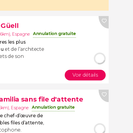
 Güell
Annulation gratuite
.6km)
,
Espagne
res les plus
au
et de l’architecte
ets de son
Voir détails
amilia sans file d'attente
Annulation gratuite
.6km)
,
Espagne
le chef-d’œuvre de
les files d’attente
,
cophone.