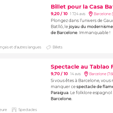
Billet pour la Casa Ba
9,20
/ 10
1 724 avis
Barcelone 
Plongez dans l’univers de Gaudí
Batlló, le
joyau du modernisme 
de Barcelone
. Immanquable !
nçais et d'autres langues
Billets
Spectacle au Tablao 
9,70
/ 10
14 avis
Barcelone (7.
Si vous êtes à Barcelone, vous
manquer ce
spectacle de flam
Paraigua
. Le folklore espagnol
Barcelone.
heure
Spectacles