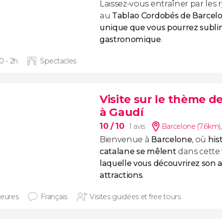
Laissez-vous entraîner par le
au
Tablao Cordobés de Barcelo
unique que vous pourrez subli
gastronomique
.
0 - 2h
Spectacles
Visite sur le thème d
à Gaudí
10
/ 10
1 avis
Barcelone (7.6km)
Bienvenue à
Barcelone
, où
his
catalane se mêlent
dans cette
laquelle vous découvrirez son a
attractions
.
heures
Français
Visites guidées et free tours