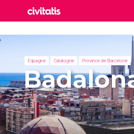
Rom
Italie
Lond
Royaum
Espagne
Catalogne
Province de Barcelone
Édim
Badalon
Royaum
Marr
Maroc
Istan
Turquie