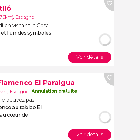
tlló
(7.6km)
,
Espagne
 en visitant la Casa
et l’un des symboles
Voir détails
Flamenco El Paraigua
Annulation gratuite
6km)
,
Espagne
 ne pouvez pas
enco au tablao El
au cœur de
Voir détails