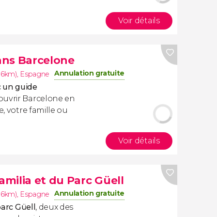
Voir détails
dans Barcelone
Annulation gratuite
.6km)
,
Espagne
c un guide
ouvrir Barcelone en
e, votre famille ou
Voir détails
amilia et du Parc Güell
Annulation gratuite
.6km)
,
Espagne
arc Güell
, deux des