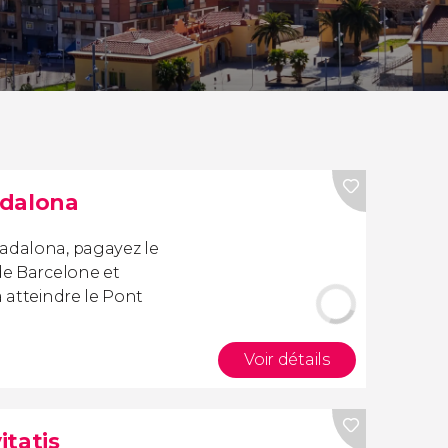
adalona
Badalona, pagayez le
de Barcelone et
à atteindre le Pont
Voir détails
itatis