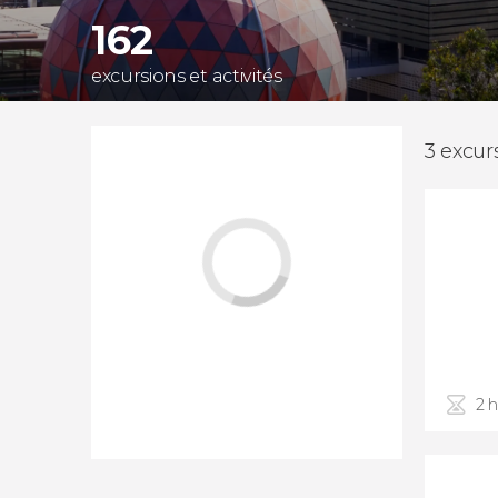
162
excursions et activités
3 excur
2 