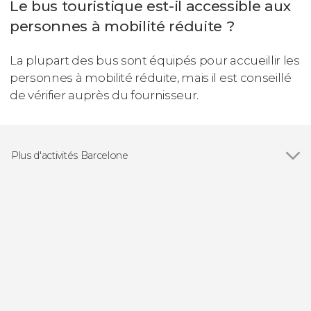
Le bus touristique est-il accessible aux
personnes à mobilité réduite ?
La plupart des bus sont équipés pour accueillir les
personnes à mobilité réduite, mais il est conseillé
de vérifier auprès du fournisseur.
Plus d'activités Barcelone
Voir tous
Visites guidées et free tours
Free Tour
Billets
Folklore traditionnel
Balades en bateau à Barcelone
Excursions d'une journée
Pass touristiques
Gastronomie et œnotourisme