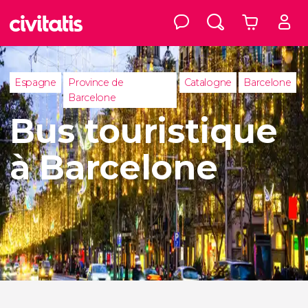
Espagne
Province de
Catalogne
Barcelone
Barcelone
Bus touristique
à Barcelone