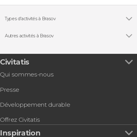
Types d'activités à Brasov
Excursions d'une journée
Autres activités à Brasov
Voir tous
Observation d'ours dans les Carpates roumaines
Visite guidée dans Brașov de nuit
Randonnée au parc national Piatra Craiului
Civitatis
Randonnée à Ciocanu
Qui sommes-nous
Presse
Développement durable
Offrez Civitatis
Inspiration