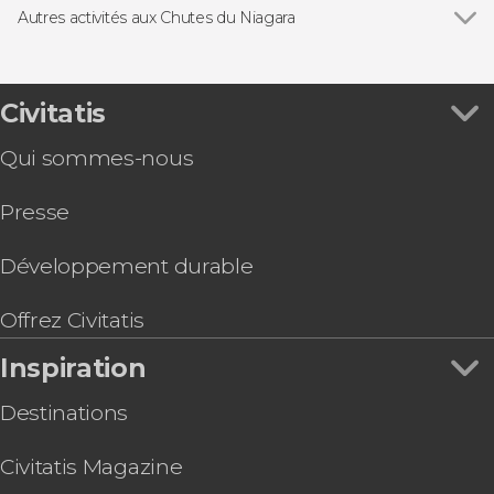
Autres activités aux Chutes du Niagara
Voir tous
Vol en hélicoptère au-dessus des chutes du
Niagara
Visite guidée des chutes du Niagara en petit
Civitatis
groupe
Qui sommes-nous
Cataratas del Niágara al completo en 2 días
Presse
Développement durable
Offrez Civitatis
Inspiration
Destinations
Civitatis Magazine