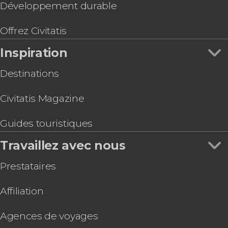
Billet pour le musée du whisky irlandais
Développement durable
Billet pour l'EPIC, le musée de l'émigration
irlandaise
Offrez Civitatis
Guinness Storehouse + Bus touristique de
Inspiration
Dublin
Destinations
Civitatis Magazine
Guides touristiques
Travaillez avec nous
Prestataires
Affiliation
Agences de voyages