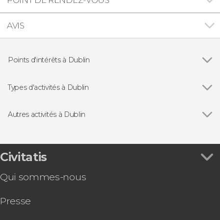
AVIS
Points d'intérêts à Dublin
Trinity College
Types d'activités à Dublin
Voir tous
Visites guidées et free tours
Excursions d'une journée
Autres activités à Dublin
Balades en bateau
Voir tous
Free tour dans Dublin
Gastronomie et œnotourisme
Dîner et spectacle folklorique à Dublin
Atelier de fabrication de bagues en argent à
Civitatis
Dublin
Qui sommes-nous
Free tour sur l'indépendance de l'Irlande
Go City : Dublin All-Inclusive Pass
Presse
Bus touristique de Dublin Big Bus
Pub Crawl : tournée des bars à Dublin !