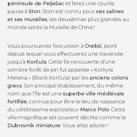
péninsule de Pelješac
et ferez une courte
pause à
Ston
. Ston est connu pour
ses salines
et ses murailles
, les deuxièmes plus grandes au
monde après la Muraille de Chine !
Vous poursuivrez l’excursion à
Orebić
, point
depuis lequel vous effectuerez une traversée
jusqu’à
Korčula
. Cette île recouverte d’une
sombre forêt de pin fut appelée « Korkyra
Melaina » (Black Korčula) par les
anciens colons
grecs
. Son principal établissement, du même
nom que l’île est une
superbe ville médiévale
fortifiée
, connue pour être le lieu de naissance
du célébrissime explorateur
Marco Polo
. Cette
ville magnifique est souvent décrite comme le
Dubrovnik miniature
. Vous allez adorer !