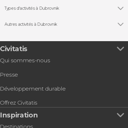
Types d'activités à Dubrovnik
Voir tous
Visites guidées et free tours
Excursions d'une journée
Autres activités à Dubrovnik
Balades en bateau
Voir tous
Visite panoramique dans Dubrovnik en bus
décapotable
Free tour dans Dubrovnik
Civitatis
Qui sommes-nous
Presse
Développement durable
Offrez Civitatis
Inspiration
Destinations