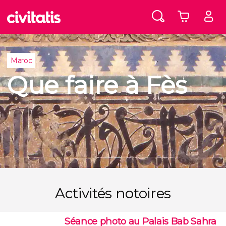
Maroc
Que faire à Fès
Activités notoires
Séance photo au Palais Bab Sahra