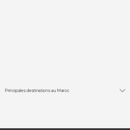
Principales destinations au Maroc
Voir tous
Marrakech
Tanger
Casablanca
Agadir
Essaouira