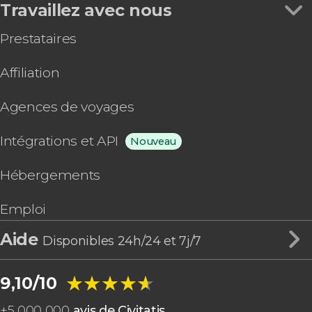
Travaillez avec nous
Prestataires
Affiliation
Agences de voyages
Intégrations et API
Nouveau
Hébergements
Emploi
Aide
Disponibles 24h/24 et 7j/7
★★★★★
★★★★★
9,10/10
+
5 000 000
avis de Civitatis