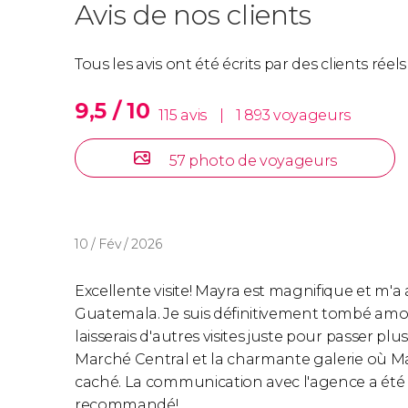
Avis de nos clients
Tous les avis ont été écrits par des clients rée
9,5 / 10
115 avis
|
1 893 voyageurs
57 photo de voyageurs
10 / Fév / 2026
Excellente visite! Mayra est magnifique et m'a
Guatemala. Je suis définitivement tombé amour
laisserais d'autres visites juste pour passer plu
Marché Central et la charmante galerie où M
caché. La communication avec l'agence a été
recommandé!