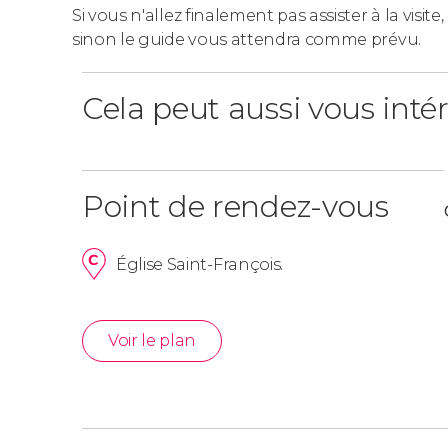
Si vous n'allez finalement pas assister à la visit
Groupes
sinon le guide vous attendra comme prévu.
Ce free tour n'accepte pas les groupes de p
Cela peut aussi vous inté
différentes réservations.
Point de rendez-vous
Église Saint-François.
Voir le plan