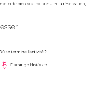
e, merci de bien vouloir annuler la réservation,
lus de 6 personnes, même provenant de
resser
Où se termine l'activité ?
Flamingo Histórico.