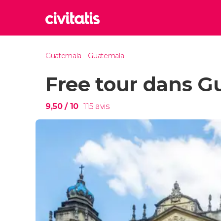
Rom
Guatemala
Guatemala
Italie
Free tour dans 
Lond
Royaum
Édim
9,50
/ 10
115
avis
Royaum
Marr
Maroc
Istan
Turquie