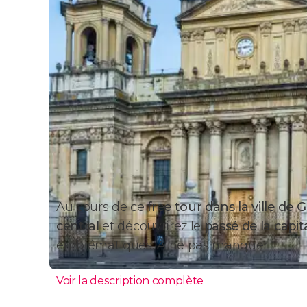
Au cours de ce
free tour dans la ville de
central
et découvrirez le
passé de la capi
emblématiques. À ne pas manquer !
Voir la description complète
Itinéraire