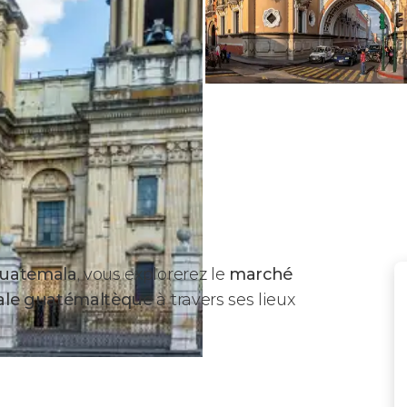
 Guatemala
, vous explorerez le
marché
tale guatémaltèque
à travers ses lieux