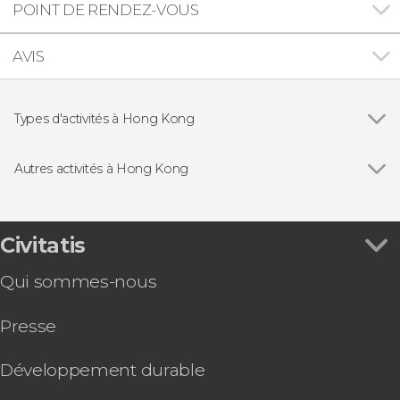
POINT DE RENDEZ-VOUS
AVIS
Types d'activités à Hong Kong
Voir tous
Billets pour les attractions touristiques de Hong
Kong
Autres activités à Hong Kong
Croisières à Hong Kong
Voir tous
Train MTR Express pour l'aéroport de Hong
Excursions d'une journée depuis Hong Kong
Kong
Visites guidées à Hong Kong
Bus touristique de Hong Kong
Civitatis
Visite gastronomique dans Hong Kong
Qui sommes-nous
Ferry à Macao
Go City : Hong Kong Essentials Pass ou Explorer
Presse
Pass
Go City : Hong Kong All-Inclusive Pass
Billet pour l'observatoire Sky100
Développement durable