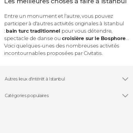
Les meilleures choses à faire à Istanbul
Entre un monument et l'autre, vous pouvez
participer à d'autres activités originales à Istanbul
:
bain turc traditionnel
pour vous détendre,
spectacle de danse ou
croisière sur le Bosphore
…
Voici quelques-unes des nombreuses activités
incontournables proposées par Civitatis.
Autres lieux d'intérêt à Istanbul
Voir tous
Sainte-Sophie
Palais de Topkapi
Catégories populaires
Mosquée bleue
Voir tous
Visites guidées et free tours
Citerne Basilique
Free Tour
Balades en bateau
Folklore traditionnel