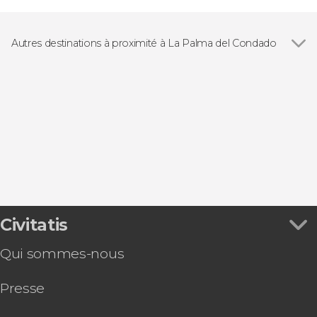
Autres destinations à proximité à La Palma del Condado
Voir tous
Almonte
Bollullos Par del Condado
Niebla
El Rocío
Huelva
Civitatis
Qui sommes-nous
Presse