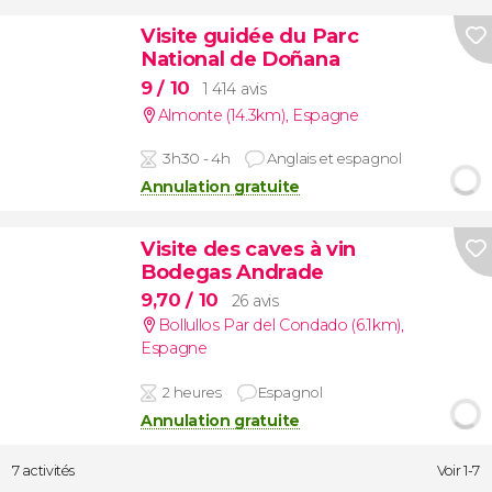
Visite guidée du Parc
National de Doñana
9
/ 10
1 414 avis
Almonte (14.3km)
,
Espagne
3h30 - 4h
Anglais et espagnol
Annulation gratuite
Visite des caves à vin
Bodegas Andrade
9,70
/ 10
26 avis
Bollullos Par del Condado (6.1km)
,
Espagne
2 heures
Espagnol
Annulation gratuite
7 activités
Voir 1-7