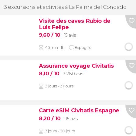
3 excursions et activités à La Palma del Condado
Visite des caves Rubio de
Luis Felipe
9,60
/ 10
15 avis
45 min - 1h
Espagnol
Assurance voyage Civitatis
8,10
/ 10
3 280 avis
3 jours - 31 jours
Carte eSIM Civitatis Espagne
8,20
/ 10
115 avis
7 jours - 30 jours