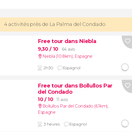
4 activités près de La Palma del Condado
Free tour dans Niebla
9,30
/ 10
64 avis
Niebla (10.8km)
,
Espagne
2h30
Espagnol
Free tour dans Bollullos Par
del Condado
10
/ 10
11 avis
Bollullos Par del Condado (6.1km)
,
Espagne
3 heures
Espagnol