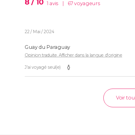
8 / 10
1 avis
|
67 voyageurs
22 / Mai / 2024
Guay du Paraguay
Opinion traduite. Afficher dans la langue d'origine
J'ai voyagé seul(e)
Voir tou