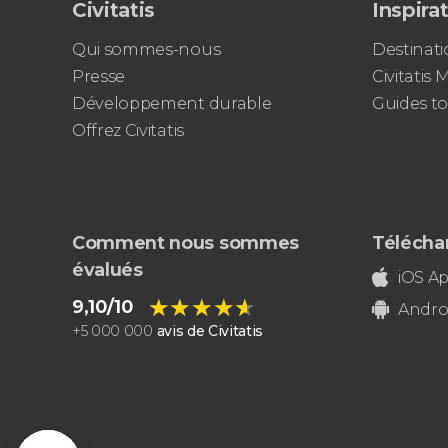
Civitatis
Inspira
Qui sommes-nous
Destinati
Presse
Civitatis
Développement durable
Guides to
Offrez Civitatis
Comment nous sommes
Téléchar
évalués
iOS A
★★★★★
★★★★★
9,10/10
Andro
+
5 000 000
avis de Civitatis