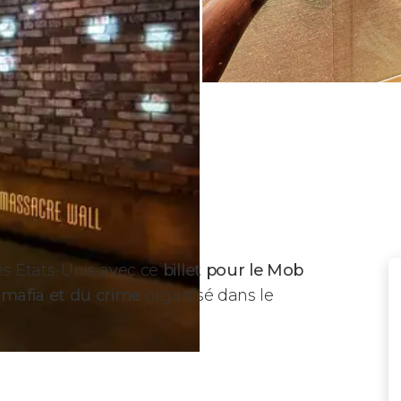
s États-Unis avec ce
billet pour le Mob
a mafia et du crime
organisé dans le
useum ?