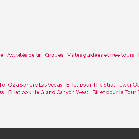
ée
Activités de tir
Cirques
Visites guidées et free tours
d of Oz à Sphere Las Vegas
Billet pour The Strat Tower 
ass
Billet pour le Grand Canyon West
Billet pour la Tour 
chael Jackson
Balade en quad dans le désert de Las Vegas