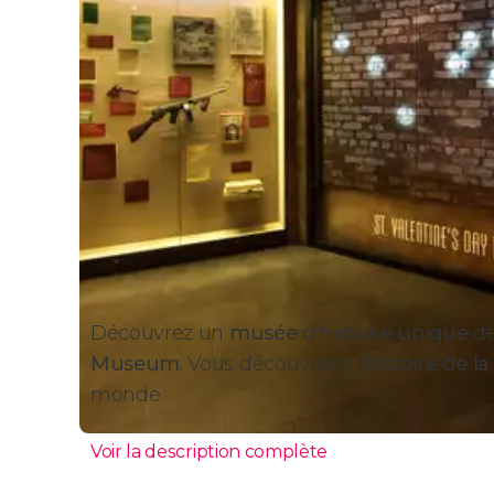
Découvrez un
musée d'histoire unique
de
Museum
. Vous découvrirez l'
histoire de l
monde.
Voir la description complète
Pourquoi visiter le Mob M