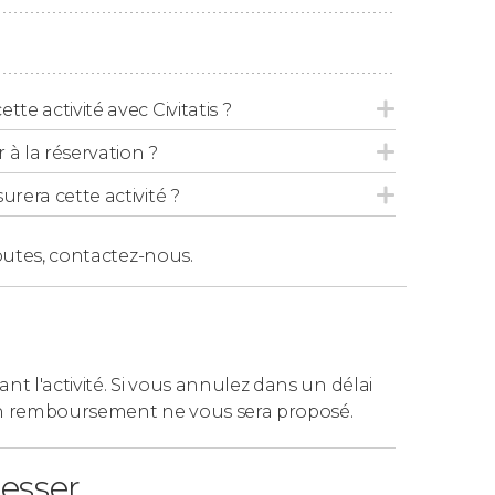
09h00 à 21h00
.
tte activité avec Civitatis ?
 la réservation ?
urera cette activité ?
outes,
contactez-nous.
ant l'activité. Si vous annulez dans un délai
n remboursement ne vous sera proposé.
resser