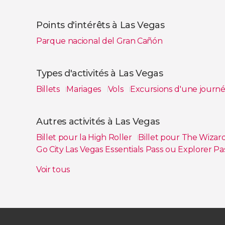
Points d'intérêts à Las Vegas
Parque nacional del Gran Cañón
Types d'activités à Las Vegas
Billets
Mariages
Vols
Excursions d'une journ
Voir tous
Autres activités à Las Vegas
Billet pour la High Roller
Billet pour The Wizar
Go City Las Vegas Essentials Pass ou Explorer P
Billets pour MJ Live, la comédie musicale de Mi
Voir tous
Visite de nuit en bus à toit ouvert