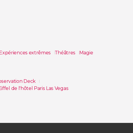
Expériences extrêmes
Théâtres
Magie
Observation Deck
Eiffel de l'hôtel Paris Las Vegas
Go City : Las Vegas All-Inclusive Pass