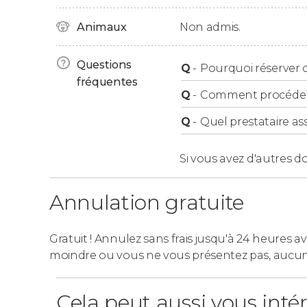
Animaux
Non admis.
Le Mob Museum est ouvert tous les jours de
Questions
Q
-
Pourquoi réserver ce
fréquentes
Q
-
Comment procéder à
Q
-
Quel prestataire ass
Si vous avez d'autres d
Annulation gratuite
Gratuit ! Annulez sans frais jusqu'à 24 heures av
moindre ou vous ne vous présentez pas, aucu
Cela peut aussi vous inté