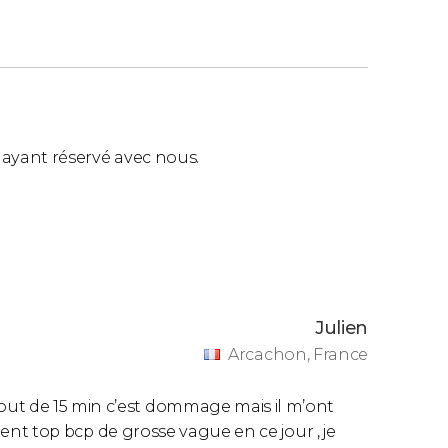
ls ayant réservé avec nous.
Julien
Arcachon, France
out de 15 min c’est dommage mais il m’ont
aiment top bcp de grosse vague en ce jour , je