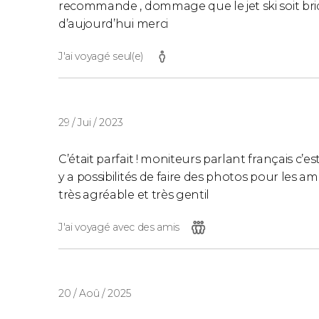
recommande , dommage que le jet ski soit bride
d’aujourd’hui merci
J'ai voyagé seul(e)
29 / Jui / 2023
C’était parfait ! moniteurs parlant français c’est 
y a possibilités de faire des photos pour les 
très agréable et très gentil
J'ai voyagé avec des amis
20 / Aoû / 2025