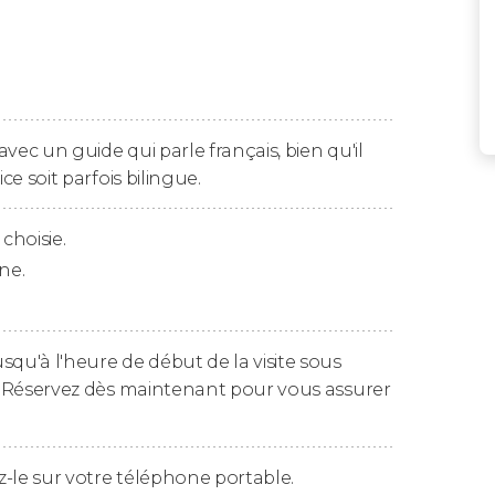
s rendez-vous le Club de Voile Cala
nous vous accompagnerons jusqu’au point de
 aquatique ?
 vous donnerons les lignes directrices de
m. C’est parti ! Pendant une demi-heure ou
e avec un guide qui parle français, bien qu'il
itesse et aurez une
perspective unique sur les
ice soit parfois bilingue.
choisie.
 et Blanes
, deux des villages côtiers les plus
ne.
fait le plein d’adrénaline, vous rentrerez au
squ'à l'heure de début de la visite sous
é. Réservez dès maintenant pour vous assurer
 de
18 ans
.
-le sur votre téléphone portable.