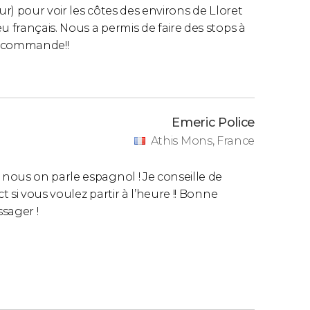
ur) pour voir les côtes des environs de Lloret
u français. Nous a permis de faire des stops à
 recommande!!
Emeric Police
Athis Mons, France
nous on parle espagnol ! Je conseille de
t si vous voulez partir à l’heure !! Bonne
sager !