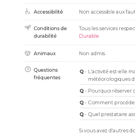
Accessibilité
Non accessible aux faut
Conditions de
Tous les services respe
durabilité
Durable
.
Animaux
Non admis.
Questions
Q
-
L'activité est-elle 
fréquentes
météorologiques dé
Q
-
Pourquoi réserver ce
Q
-
Comment procéder à
Q
-
Quel prestataire ass
Si vous avez d'autres d