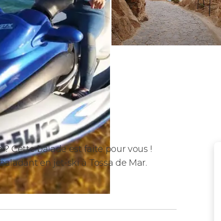
e
? Cette balade est faite pour vous !
baladant en jet-ski à Tossa de Mar.