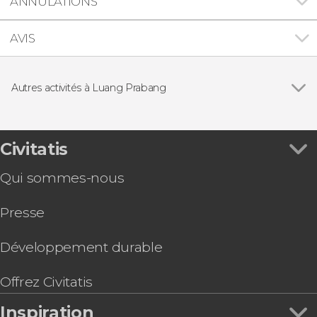
ANNULATIONS
AVIS
Autres activités à Luang Prabang
Voir tous
Excursion libre aux chutes de Kuang Si
Carte eSIM avec Internet pour le Laos
Excursion aux chutes de Kuang Si
Civitatis
Croisière au coucher du soleil sur le fleuve du
Qui sommes-nous
Mekong
Cours de cuisine laotienne et repas partagé
Presse
Développement durable
Offrez Civitatis
Inspiration