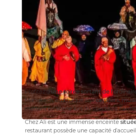
Profitez d’
une soirée sortant de l'ordinair
Marrakech, où chaque soir
cavaliers, musi
mettent en scène lors du spectacle Fantas
Chez Ali est une immense enceinte
situé
restaurant possède une capacité d’accuei