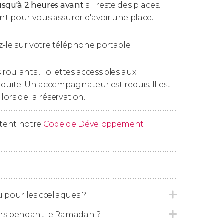
usqu'à 2 heures avant
s'il reste des places.
t pour vous assurer d'avoir une place.
us, celui que nous proposons est le plus
s plus traditionnels
:
-le sur votre téléphone portable.
 roulants . Toilettes accessibles aux
duite. Un accompagnateur est requis. Il est
 lors de la réservation.
ns types d'aliments, vous devrez l'indiquer au
ctent notre
Code de Développement
 de menus spéciaux.
ôtel ou au riad. À la fin du spectacle, nous
 pour les cœliaques ?
qu’il soit accessible en voiture
. Dans le cas
plus près possible de votre hébergement.
tions pendant le Ramadan ?