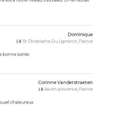
i a été à notre niveau très beau. On en aurait
Dominique
St Christophe Du Ligneron, France
e bonne soirée.
Corinne Vanderstraeten
Aix-en-provence, France
cueil chaleureux