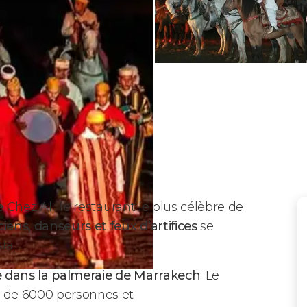
e
Chez Ali, le restaurant le plus célèbre de
ciens, danseurs et feux d’artifices
se
ia.
e dans la palmeraie de Marrakech
. Le
l de 6000 personnes et