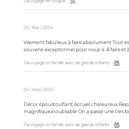
J'ai voyagé en couple
05 / Mar / 2024
Vraiment fabuleux, à faire absolument Tout est p
souvenir exceptionnel pour nous 4. À faire et à
J'ai voyagé en famille avec de grands enfants
04 / Aoû / 2023
Décor époustouflant Accueil chaleureux Repa
magnifique,inoubliable On a passé une très b
J'ai voyagé en famille avec de grands enfants