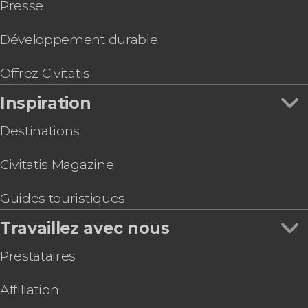
Presse
Location de bateau avec skipper à Progreso
Train Maya depuis Mérida
Balade en quad à la découverte d'Acanceh
Développement durable
Free tour du Paseo de Montejo
Offrez Civitatis
Inspiration
Destinations
Civitatis Magazine
Guides touristiques
Travaillez avec nous
Prestataires
Affiliation