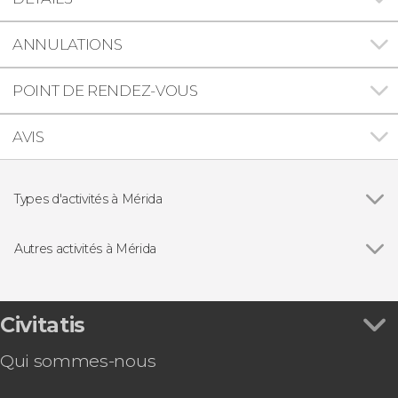
ANNULATIONS
POINT DE RENDEZ-VOUS
AVIS
Types d'activités à Mérida
Voir tous
Visites guidées et free tours
Excursions d'une journée
Autres activités à Mérida
Gastronomie et œnotourisme
Voir tous
Free tour dans Mérida
Son et lumière
Snorkeling dans un cénote de Mérida
Visite des musées de Mérida
Civitatis
Visite des cantines de Mérida
Qui sommes-nous
Baptême de plongée dans un cénote de Mérida
Balade en kayak dans les mangroves de Sisal