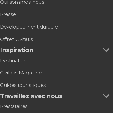
Qui sommes-nous
d'Anthropologie
Excursions de plusieurs jours
Visite de Mexico + Musée d'Anthropologie et
Sports
Presse
Templo Mayor
Gastronomie et œnotourisme
Billet pour le Musée national d'anthropologie
Visite des fresques de Mexico
Développement durable
City Passport Ciudad de México
Visite de nuit en bus décapotable
Offrez Civitatis
Balade en trajinera à Xochimilco
Inspiration
Spectacle du Ballet Folklorico de Mexico
Destinations
Civitatis Magazine
Guides touristiques
Travaillez avec nous
Prestataires