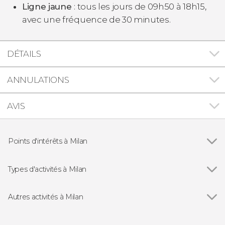
Ligne jaune
: tous les jours de 09h50 à 18h15,
avec une fréquence de 30 minutes.
DÉTAILS
ANNULATIONS
AVIS
Points d'intérêts à Milan
Voir tous
Cathédrale de Milan
Théâtre de La Scala
Types d'activités à Milan
Galleria Vittorio Emanuele II
Voir tous
Visites guidées et free tours
Château des Sforza
Excursions d'une journée
Autres activités à Milan
La Cène
Gastronomie et œnotourisme
Voir tous
Balade en bateau sur les canaux des Navigli de
Pinacothèque de Brera
Milan