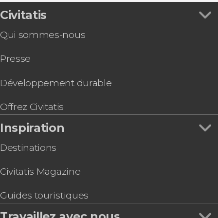
YesMilano City Pass
Civitatis
Balade à vélo dans le Milan méconnu
Qui sommes-nous
Billets pour la Fondation Prada
Billet pour le Musée du Novecento avec
Presse
audioguide
Billet pour le Museum of Senses de Milan
Balade en vélo électrique à Milan
Développement durable
Visite des terrasses du Duomo
Shopping dans Milan avec un personal shopper
Offrez Civitatis
Balade en bus à toit ouvert
Inspiration
Destinations
Civitatis Magazine
Guides touristiques
Travaillez avec nous