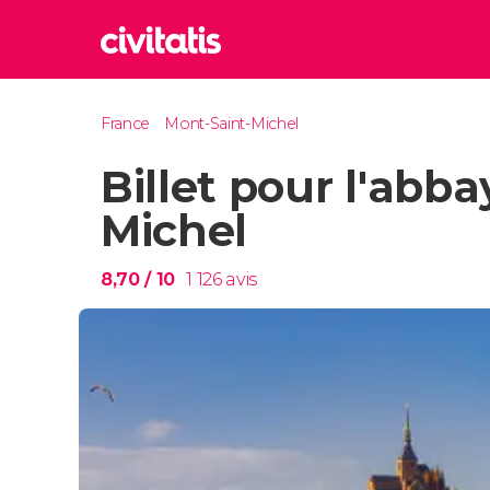
Rom
France
Mont-Saint-Michel
Italie
Billet pour l'abb
Lond
Royaum
Michel
Édim
Royaum
8,70
/ 10
1 126
avis
Marr
Maroc
Istan
Turquie