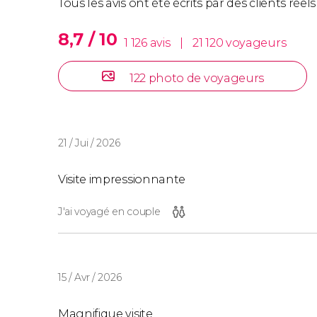
Tous les avis ont été écrits par des clients rée
8,7 / 10
1 126 avis
|
21 120 voyageurs
122 photo de voyageurs
21 / Jui / 2026
Visite impressionnante
J'ai voyagé en couple
15 / Avr / 2026
Magnifique visite