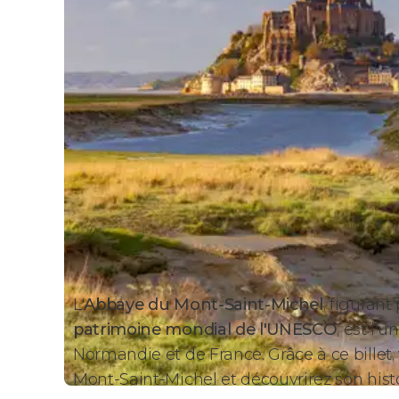
L'
Abbaye du Mont-Saint-Michel
, figurant
patrimoine mondial de l'UNESCO
, est l'
Normandie et de France. Grâce à ce billet
Mont-Saint-Michel et découvrirez son histo