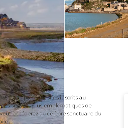
 parmi les
premiers sites inscrits au
un des sites les plus emblématiques de
, vous accéderez au célèbre sanctuaire du
ire.