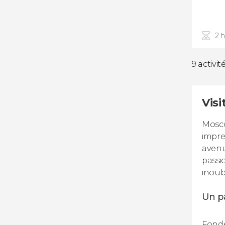
2 
9 activit
Visi
Mosco
impre
avenu
passi
inoub
Un p
Fondé