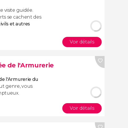
e visite guidée.
arts se cachent des
ivils et autres
Voir détails
e de l'Armurerie
de l'Armurerie du
out genre, vous
omptueux.
Voir détails