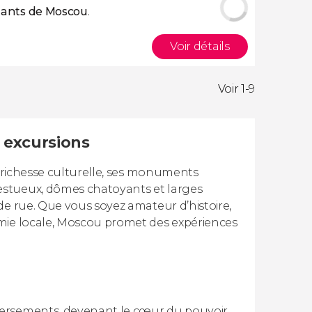
tants de Moscou
.
Voir détails
Voir 1-9
t excursions
a richesse culturelle, ses monuments
estueux, dômes chatoyants et larges
de rue. Que vous soyez amateur d’histoire,
omie locale, Moscou promet des expériences
versements, devenant le cœur du pouvoir