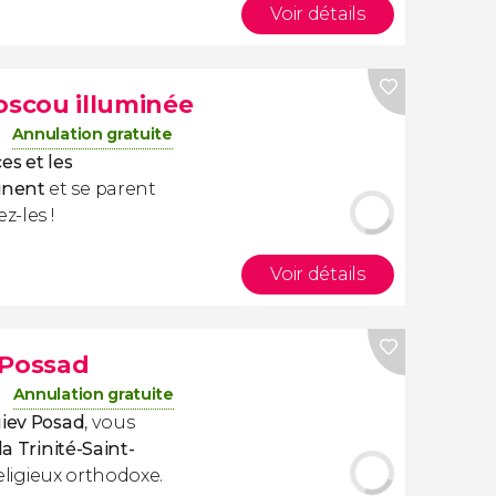
Voir détails
oscou illuminée
Annulation gratuite
es et les
inent
et se parent
-les !
Voir détails
 Possad
Annulation gratuite
uiev Posad
, vous
a Trinité-Saint-
 religieux orthodoxe.