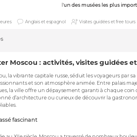
l'
un des musées les
plus impor
heures
Anglais et espagnol
Visites guidées et free tours
és
ter Moscou : activités, visites guidées e
u, la vibrante capitale russe, séduit les voyageurs par s
ssionnants et son atmosphère animée. Entre palais maj
es, la ville offre un dépaysement garanti à chaque coin 
onné d’architecture ou curieux de découvrir la gastron
liables.
assé fascinant
e au XIIe siècle, Moscou a traversé de nombreux boule