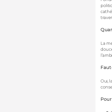
polit
cathé
traver
Quan
La me
douce
l’ambi
Faut-
Oui, 
conse
Pourq