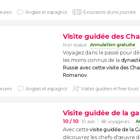
heures
Anglais et espagnol
Excursions d’une journée
Visite guidée des C
Annulation gratuite
Non évalué
Voyagez dans le passé pour déc
les moins connus de la
dynasti
Russie avec cette visite des C
Romanov
.
heures
Anglais et espagnol
Visites guidées et free tours
Visite guidée de la ga
10
/ 10
A
10 avis
68 voyageurs
Avec cette
visite guidée de la G
découvrez les chefs-d'œuvre de