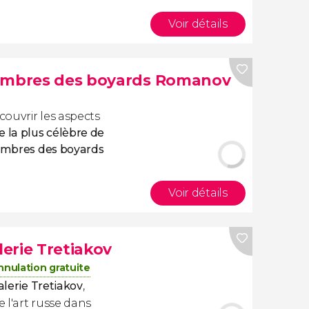
Voir détails
hambres des boyards Romanov
ouvrir les aspects
e la plus célèbre de
hambres des boyards
Voir détails
lerie Tretiakov
nnulation gratuite
alerie Tretiakov
,
 l'art russe dans