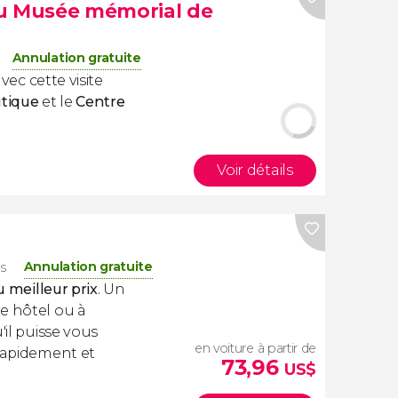
du Musée mémorial de
Annulation gratuite
vec cette visite
utique
et le
Centre
Voir détails
Annulation gratuite
s
u meilleur prix
. Un
e hôtel ou à
'il puisse vous
en voiture à partir de
 rapidement et
73,96
US$