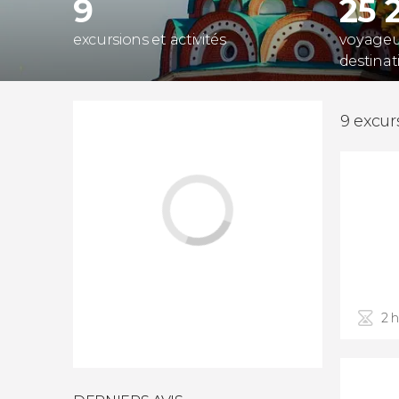
9
25 
excursions et activités
voyageur
destinat
9 excur
2 