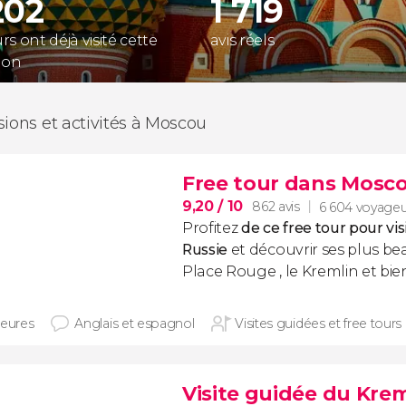
202
1 719
s ont déjà visité cette
avis réels
ion
sions et activités à Moscou
Free tour dans Mosc
9,20
/ 10
862 avis
6 604 voyageu
Profitez
de ce free tour pour visi
Russie
et découvrir ses plus bea
Place Rouge , le Kremlin et bie
heures
Anglais et espagnol
Visites guidées et free tours
Visite guidée du Krem