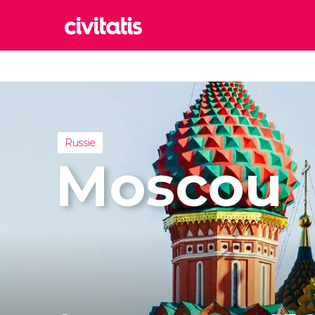
Rom
Italie
Lond
Royaum
Russie
Édim
Moscou
Royaum
Marr
Maroc
Prag
Républ