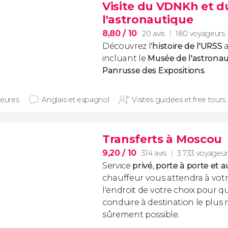
Visite du VDNKh et 
l'astronautique
8,80
/ 10
20 avis
180 voyageurs
Découvrez l'
histoire de l'URSS
a
incluant le
Musée de l'astrona
Panrusse des Expositions
.
heures
Anglais et espagnol
Visites guidées et free tours
Transferts à Moscou
9,20
/ 10
314 avis
3 733 voyageur
Service
privé, porte à porte et a
chauffeur vous attendra à votr
l'endroit de votre choix pour qu
conduire à destination le plus
sûrement possible.