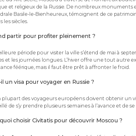
ique et religieux de la Russie. De nombreux monuments
drale Basile-le-Bienheureux, témoignent de ce patrimoine 
s les siècles.
d partir pour profiter pleinement ?
illeure période pour visiter la ville s’étend de mai à sep
s et les journées longues. L’hiver offre une tout autre e
ance féérique, mais il faut être prêt à affronter le froid.
il un visa pour voyager en Russie ?
la plupart des voyageurs européens doivent obtenir un visa
illé de s’y prendre plusieurs semaines à l’avance et de s
uoi choisir Civitatis pour découvrir Moscou ?