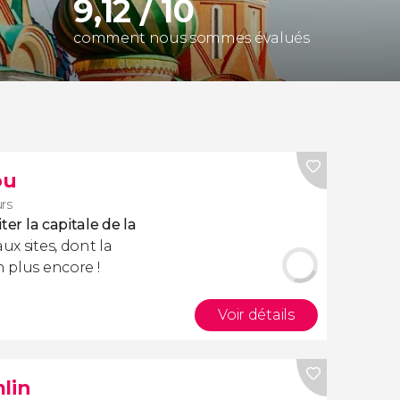
9,12 / 10
comment nous sommes évalués
ou
rs
ter la capitale de la
ux sites, dont la
n plus encore !
Voir détails
lin