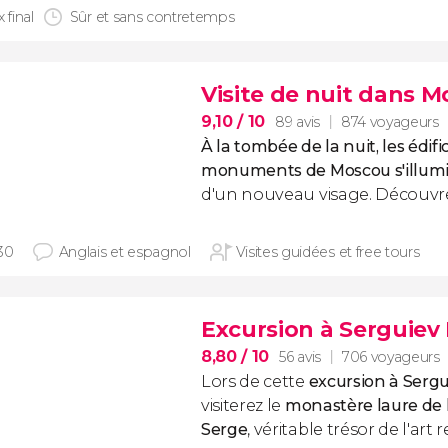
x final
Sûr et sans contretemps
Visite de nuit dans M
9,10
/ 10
89 avis
874 voyageurs
À la tombée de la nuit, les édific
monuments de Moscou s'illum
d'un nouveau visage. Découvrez
30
Anglais et espagnol
Visites guidées et free tours
Excursion à Serguiev
8,80
/ 10
56 avis
706 voyageurs
Lors de cette
excursion à Serg
visiterez le
monastère laure de l
Serge
, véritable trésor de l'art