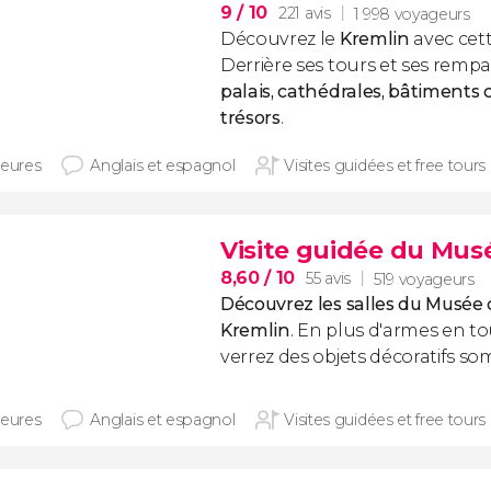
9
/ 10
221 avis
1 998 voyageurs
Découvrez le
Kremlin
avec cett
Derrière ses tours et ses remp
palais, cathédrales, bâtiments c
trésors
.
heures
Anglais et espagnol
Visites guidées et free tours
Visite guidée du Musé
8,60
/ 10
55 avis
519 voyageurs
Découvrez les salles du Musée 
Kremlin
. En plus d'armes en t
verrez des objets décoratifs s
heures
Anglais et espagnol
Visites guidées et free tours