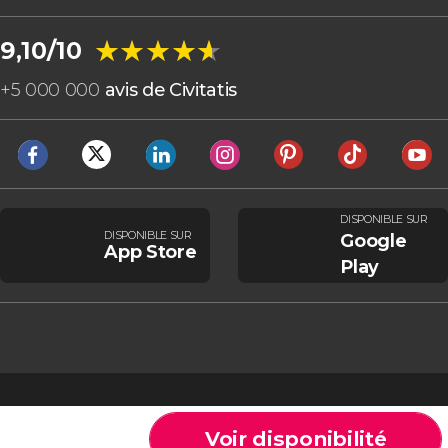
★★★★★
★★★★★
9,10/10
+
5 000 000
avis de Civitatis
DISPONIBLE SUR
DISPONIBLE SUR
Google
App Store
Play
Voir disponibilité
Cookies
Conditions générales
Avis légal
Politique de confidentialité