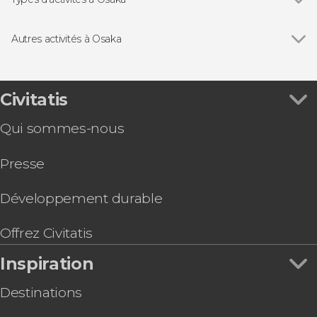
Voir tous
Titres de transport
Billets
Autres activités à Osaka
Visites guidées et free tours
Voir tous
Visite guidée du château d'Osaka
Excursions d'une journée
Visite gastronomique dans Osaka
Billet pour une séance d'entraînement de sumo
Civitatis
à Osaka
Qui sommes-nous
Nankai Rapit Airport Express
Osaka Amazing Pass
Presse
Balade à vélo dans Osaka
Billet pour le château d'Osaka
Haruka Express, train entre l'aéroport de Kansai
Développement durable
et Kyoto ou Osaka
Kansai Area Pass
Offrez Civitatis
Visite gastronomique dans le marché Kuromon
Inspiration
Destinations